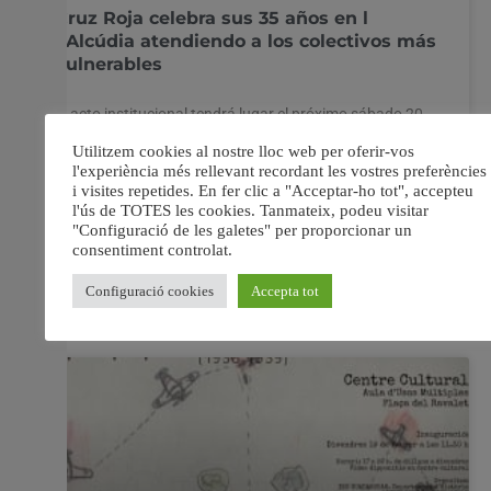
Cruz Roja celebra sus 35 años en l
´Alcúdia atendiendo a los colectivos más
vulnerables
El acto institucional tendrá lugar el próximo sábado 20
de febrero. Al evento asistirá también Andreu Salom,
alcalde de l´Alcúdia. El acto institucional tendrá lugar el
próximo sábado 20 de febrero. Al evento asistirá
también Andreu Salom, alcalde de l´Alcúdia. El próximo
sábado 20 de febrero Cruz Roja en L’Alcúdia
19 febrer, 2016
No hi ha comentaris