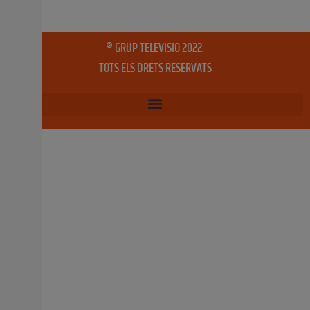
Congrés experiències en àmbits com el càncer de
pròstata, la síndrome de dolor vesical, la hiperplàsia
benigna de
19 febrer, 2016
No hi ha comentaris
La unitat mòbil d’anàlisi del càncer de