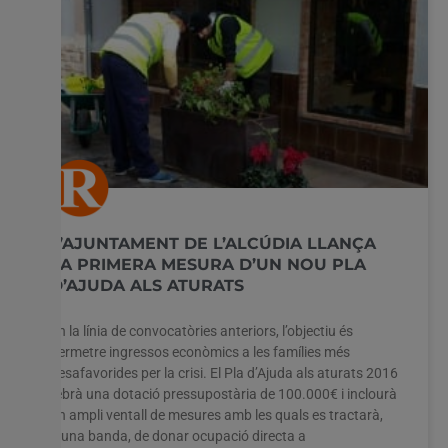
L’AJUNTAMENT DE L’ALCÚDIA LLANÇA
LA PRIMERA MESURA D’UN NOU PLA
D’AJUDA ALS ATURATS
En la línia de convocatòries anteriors, l’objectiu és
permetre ingressos econòmics a les famílies més
desafavorides per la crisi. El Pla d’Ajuda als aturats 2016
rebrà una dotació pressupostària de 100.000€ i inclourà
un ampli ventall de mesures amb les quals es tractarà,
d’una banda, de donar ocupació directa a