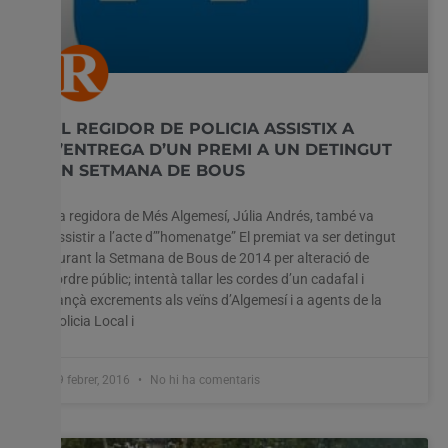
EL REGIDOR DE POLICIA ASSISTIX A
L’ENTREGA D’UN PREMI A UN DETINGUT
EN SETMANA DE BOUS
La regidora de Més Algemesí, Júlia Andrés, també va
assistir a l’acte d’”homenatge” El premiat va ser detingut
durant la Setmana de Bous de 2014 per alteració de
l’ordre públic; intentà tallar les cordes d’un cadafal i
llançà excrements als veïns d’Algemesí i a agents de la
Policia Local i
19 febrer, 2016
No hi ha comentaris