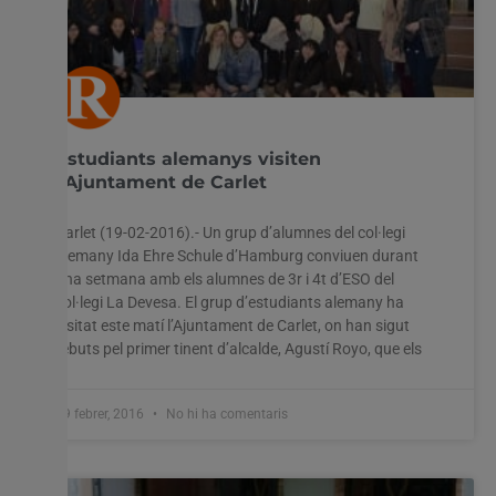
Estudiants alemanys visiten
l’Ajuntament de Carlet
Carlet (19-02-2016).- Un grup d’alumnes del col·legi
alemany Ida Ehre Schule d’Hamburg conviuen durant
una setmana amb els alumnes de 3r i 4t d’ESO del
col·legi La Devesa. El grup d’estudiants alemany ha
visitat este matí l’Ajuntament de Carlet, on han sigut
rebuts pel primer tinent d’alcalde, Agustí Royo, que els
19 febrer, 2016
No hi ha comentaris