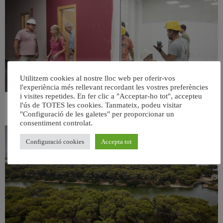
Utilitzem cookies al nostre lloc web per oferir-vos
l'experiència més rellevant recordant les vostres preferències
i visites repetides. En fer clic a "Acceptar-ho tot", accepteu
l'ús de TOTES les cookies. Tanmateix, podeu visitar
València ultima el nou centre per a persones majors del barri de Sant Antoni
"Configuració de les galetes" per proporcionar un
6 agost, 2026
consentiment controlat.
Configuració cookies
Accepta tot