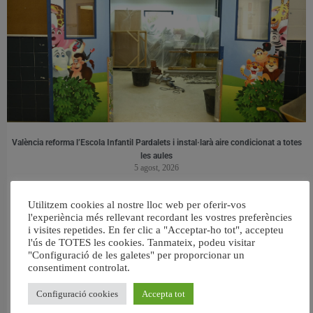
València reforma l’Escola Infantil Pardalets i instal·larà aire condicionat a totes
les aules
5 agost, 2026
Utilitzem cookies al nostre lloc web per oferir-vos
l'experiència més rellevant recordant les vostres preferències
i visites repetides. En fer clic a "Acceptar-ho tot", accepteu
l'ús de TOTES les cookies. Tanmateix, podeu visitar
"Configuració de les galetes" per proporcionar un
consentiment controlat.
Configuració cookies
Accepta tot