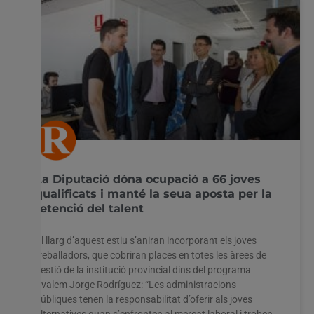
La Diputació dóna ocupació a 66 joves
qualificats i manté la seua aposta per la
retenció del talent
Al llarg d’aquest estiu s’aniran incorporant els joves
treballadors, que cobriran places en totes les àrees de
gestió de la institució provincial dins del programa
Avalem Jorge Rodríguez: “Les administracions
públiques tenen la responsabilitat d’oferir als joves
alternatives quan s’enfronten al mercat laboral i troben