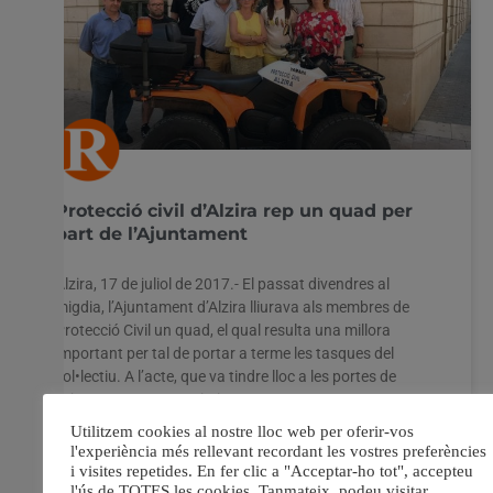
Configuració cookies
Accepta tot
Protecció civil d’Alzira rep un quad per
part de l’Ajuntament
Alzira, 17 de juliol de 2017.- El passat divendres al
migdia, l’Ajuntament d’Alzira lliurava als membres de
Protecció Civil un quad, el qual resulta una millora
important per tal de portar a terme les tasques del
col•lectiu. A l’acte, que va tindre lloc a les portes de
l’Ajuntament, van assistir
17 juliol, 2017
No hi ha comentaris