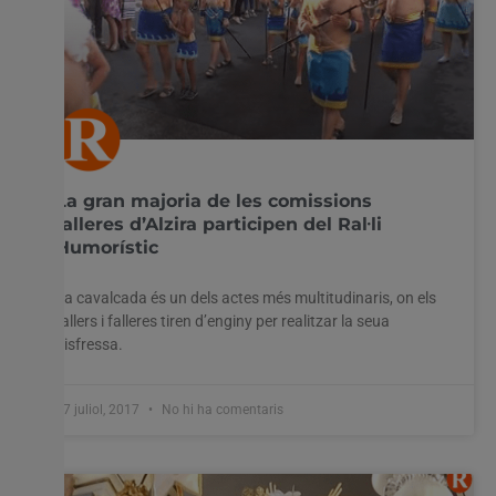
La gran majoria de les comissions
falleres d’Alzira participen del Ral·li
Humorístic
La cavalcada és un dels actes més multitudinaris, on els
fallers i falleres tiren d’enginy per realitzar la seua
disfressa.
17 juliol, 2017
No hi ha comentaris