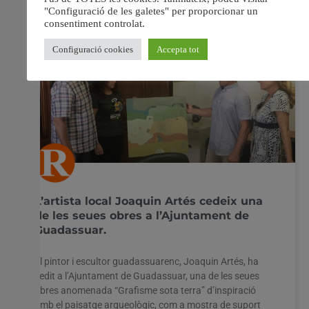
L’artista local Joaquin Artés cedeix una
de les seues obres a l’Ajuntament de
Guadassuar.
El pintor i escultor guadassuarenc, Joaquin Artés, ha
cedit a l’Ajuntament de Guadassuar, una de les seues
obres anomenada “Grafisme sota terra” d’inspiració
amb el paisatge arqueològic, com a mostra de suport