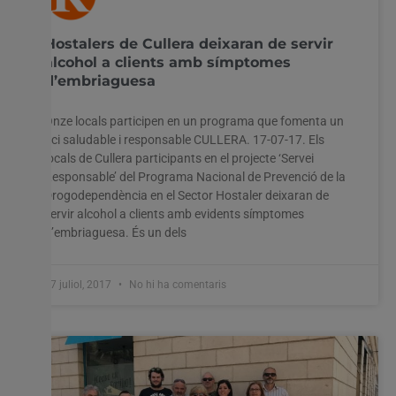
Hostalers de Cullera deixaran de servir
alcohol a clients amb símptomes
d’embriaguesa
Onze locals participen en un programa que fomenta un
oci saludable i responsable CULLERA. 17-07-17. Els
locals de Cullera participants en el projecte ‘Servei
Responsable’ del Programa Nacional de Prevenció de la
Drogodependència en el Sector Hostaler deixaran de
servir alcohol a clients amb evidents símptomes
d’embriaguesa. És un dels
17 juliol, 2017
No hi ha comentaris
Utilitzem cookies al nostre lloc web per oferir-vos
l'experiència més rellevant recordant les vostres preferències
i visites repetides. En fer clic a "Acceptar-ho tot", accepteu
l'ús de TOTES les cookies. Tanmateix, podeu visitar
"Configuració de les galetes" per proporcionar un
consentiment controlat.