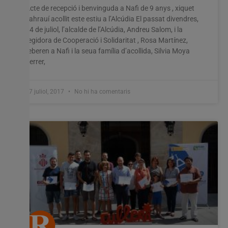
Acte de recepció i benvinguda a Nafi de 9 anys , xiquet
sahrauí acollit este estiu a l’Alcúdia El passat divendres,
14 de juliol, l’alcalde de l’Alcúdia, Andreu Salom, i la
regidora de Cooperació i Solidaritat , Rosa Martínez,
reberen a Nafi i la seua família d’acollida, Silvia Moya
Ferrer,
17 juliol, 2017
No hi ha comentaris