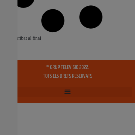
Almussafes convida als seus artistes i
grups de música a actuar davant el
públic local
El consistori prepara per al ‘Mes de la Joventut’ dos
concerts amb la finalitat de promocionar el talent dels
joves almussafenys Els interessats a participar en
aquesta iniciativa, oberta també a bandes d’altres
localitats, tenen fins al pròxim 21 de juliol per a
presentar la seua sol•licitud Almussafes, a 17
17 juliol, 2017
No hi ha comentaris