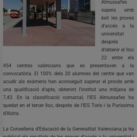
Almussafes
supera amb
èxit les proves
d’accés a la
universitat
després
d’obtenir el lloc
22 entre els
454 centres valencians que es presentaven a la
convocatòria. El 100% dels 20 alumnes del centre que van
acudir als exàmens han aconseguit superar el procés amb
una qualificació d’apte, obtenint l’institut una mitjana de
7,43. En la classificació comarcal, l’IES Almussafes ha
quedat en el tercer lloc, després de l’IES Torís i la Puríssima
d’Alzira.
La Conselleria d’Educació de la Generalitat Valenciana ja ha
publicat els resultats de les proves d’accés a la universitat i