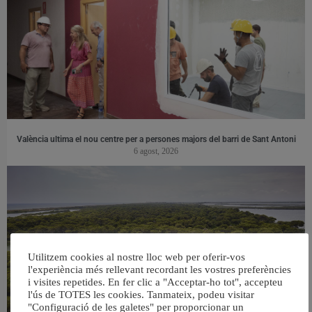
València ultima el nou centre per a persones majors del barri de Sant Antoni
6 agost, 2026
Utilitzem cookies al nostre lloc web per oferir-vos
l'experiència més rellevant recordant les vostres preferències
i visites repetides. En fer clic a "Acceptar-ho tot", accepteu
l'ús de TOTES les cookies. Tanmateix, podeu visitar
"Configuració de les galetes" per proporcionar un