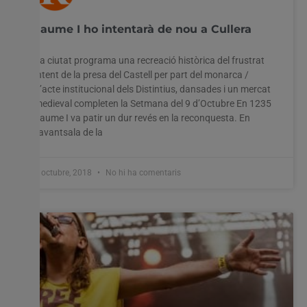
Utilitzem cookies al nostre lloc web per oferir-vos
Jaume I ho intentarà de nou a Cullera
l'experiència més rellevant recordant les vostres preferències
i visites repetides. En fer clic a "Acceptar-ho tot", accepteu
l'ús de TOTES les cookies. Tanmateix, podeu visitar
La ciutat programa una recreació històrica del frustrat
"Configuració de les galetes" per proporcionar un
intent de la presa del Castell per part del monarca /
consentiment controlat.
L’acte institucional dels Distintius, dansades i un mercat
medieval completen la Setmana del 9 d’Octubre En 1235
Configuració cookies
Accepta tot
Jaume I va patir un dur revés en la reconquesta. En
l’avantsala de la
3 octubre, 2018
No hi ha comentaris