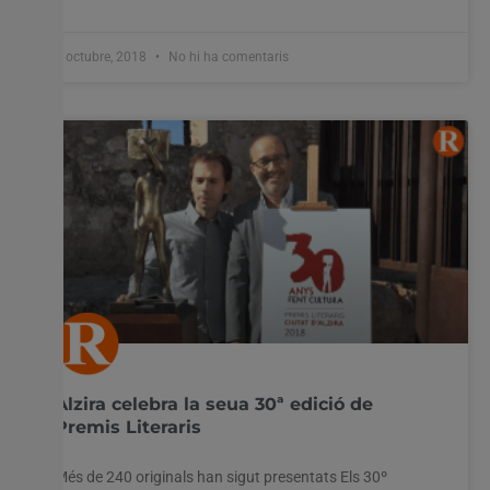
3 octubre, 2018
No hi ha comentaris
Alzira celebra la seua 30ª edició de
Premis Literaris
Més de 240 originals han sigut presentats Els 30º