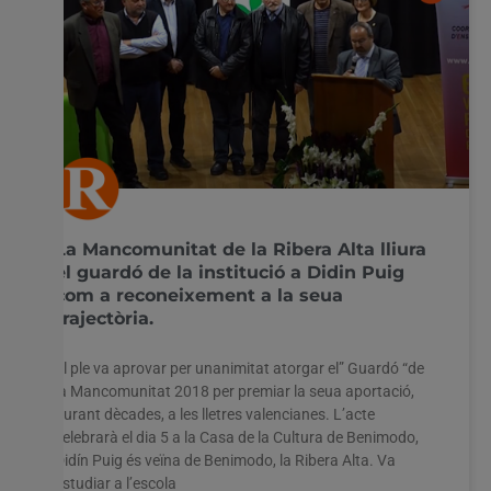
La Mancomunitat de la Ribera Alta lliura
el guardó de la institució a Didin Puig
com a reconeixement a la seua
trajectòria.
El ple va aprovar per unanimitat atorgar el” Guardó “de
la Mancomunitat 2018 per premiar la seua aportació,
durant dècades, a les lletres valencianes. L’acte
celebrarà el dia 5 a la Casa de la Cultura de Benimodo,
Didín Puig és veïna de Benimodo, la Ribera Alta. Va
estudiar a l’escola