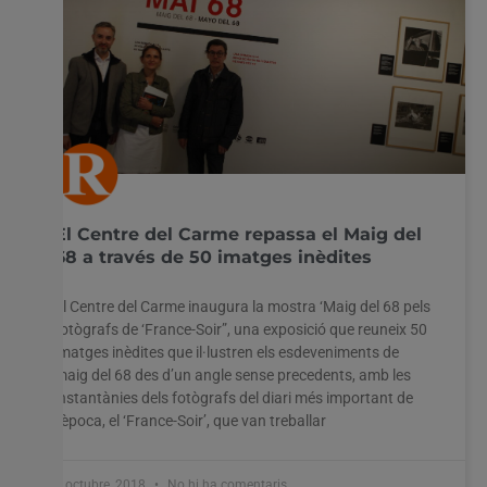
El Centre del Carme repassa el Maig del
68 a través de 50 imatges inèdites
El Centre del Carme inaugura la mostra ‘Maig del 68 pels
fotògrafs de ‘France-Soir”, una exposició que reuneix 50
imatges inèdites que il·lustren els esdeveniments de
maig del 68 des d’un angle sense precedents, amb les
instantànies dels fotògrafs del diari més important de
l’època, el ‘France-Soir’, que van treballar
3 octubre, 2018
No hi ha comentaris