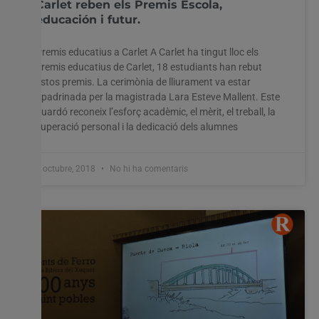
Carlet reben els Premis Escola,
educación i futur.
Premis educatius a Carlet A Carlet ha tingut lloc els
premis educatius de Carlet, 18 estudiants han rebut
estos premis. La cerimònia de lliurament va estar
apadrinada per la magistrada Lara Esteve Mallent. Este
guardó reconeix l’esforç acadèmic, el mèrit, el treball, la
superació personal i la dedicació dels alumnes
3 octubre, 2018
No hi ha comentaris