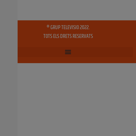
tercer Fòrum d’Oportunitats, en què es tractaran
diferents temàtiques relacionades amb la Formació
Professional i es bastiran ponts entre l’alumnat i el teixit
empresarial valencià. Es tracta de crear un
3 octubre, 2018
No hi ha comentaris