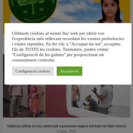
Utilitzem cookies al nostre lloc web per oferir-vos
l'experiència més rellevant recordant les vostres preferències
👀 Una mirada atenta puede marcar la diferencia.
i visites repetides. En fer clic a "Acceptar-ho tot", accepteu
31 juliol, 2026
l'ús de TOTES les cookies. Tanmateix, podeu visitar
"Configuració de les galetes" per proporcionar un
consentiment controlat.
Configuració cookies
Accepta tot
València ultima el nou centre per a persones majors del barri de Sant Antoni
6 agost, 2026