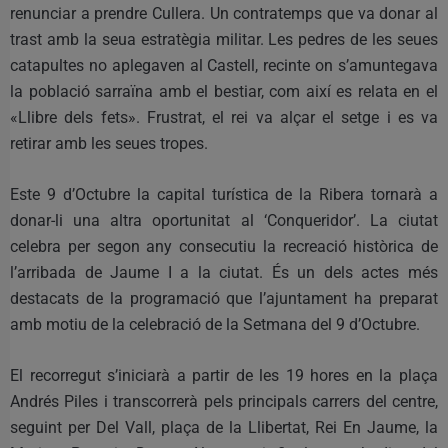
renunciar a prendre Cullera. Un contratemps que va donar al
trast amb la seua estratègia militar. Les pedres de les seues
catapultes no aplegaven al Castell, recinte on s’amuntegava
la població sarraïna amb el bestiar, com així es relata en el
«Llibre dels fets». Frustrat, el rei va alçar el setge i es va
retirar amb les seues tropes.
Este 9 d’Octubre la capital turística de la Ribera tornarà a
donar-li una altra oportunitat al ‘Conqueridor’. La ciutat
celebra per segon any consecutiu la recreació històrica de
l’arribada de Jaume I a la ciutat. És un dels actes més
destacats de la programació que l’ajuntament ha preparat
amb motiu de la celebració de la Setmana del 9 d’Octubre.
El recorregut s’iniciarà a partir de les 19 hores en la plaça
Andrés Piles i transcorrerà pels principals carrers del centre,
seguint per Del Vall, plaça de la Llibertat, Rei En Jaume, la