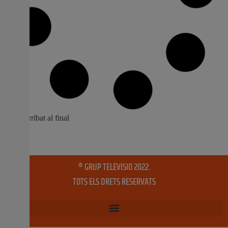
Nou rugit de motors a Almussafes
La Falla Primitiva va celebrar ahir diumenge 11 de
novembre la XII Motor Show, en la que van participar
centenars de motoristes Almussafes va vibrar durant la
jornada d’ahir diumenge 11 de novembre amb la
celebració de la XII Motor Show organitzada per la Falla
Primitiva de la localitat. Més
12 novembre, 2018
No hi ha comentaris