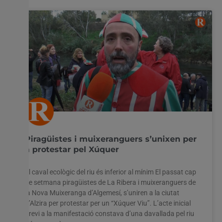
Piragüistes i muixeranguers s’unixen per
a protestar pel Xúquer
El caval ecològic del riu és inferior al mínim El passat cap
de setmana piragüistes de La Ribera i muixeranguers de
Utilitzem cookies al nostre lloc web per oferir-vos
la Nova Muixeranga d’Algemesí, s’uniren a la ciutat
l'experiència més rellevant recordant les vostres preferències
d’Alzira per protestar per un “Xúquer Viu”. L’acte inicial
i visites repetides. En fer clic a "Acceptar-ho tot", accepteu
l'ús de TOTES les cookies. Tanmateix, podeu visitar
previ a la manifestació constava d’una davallada pel riu