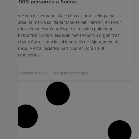
1.000 persones a Sueca
Este cap de setmana, Sueca ha celebrat la cinquena
cursa i la marxa solidària “Mou-te per l’MPOC”, en favor
de les persones afectades per la malaltia pulmonar
obstructiva crònica, esdeveniment esportiu organitzat
pel club Sutrail amb la col·laboració de l’Ajuntament de
Sueca. A esta iniciativa participaren vora 1.000
persones les
12 novembre, 2018
No hi ha comentaris