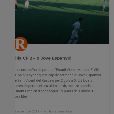
Silla CF 2 – 0 Jove Espanyol
L’encontre s’ha disputat a l’Estadi Vicent Morera. El Silla
CF ha guanyat aquest cap de setmana al Jove Espanyol
de Sant Vicent del Raspeig per 2 gols a 0. Els locals
venien de perdre el seu últim partit, mentre que els
visitants venien d’aconseguir 13 punts dels últims 15
possibles.
12 novembre, 2018
No hi ha comentaris