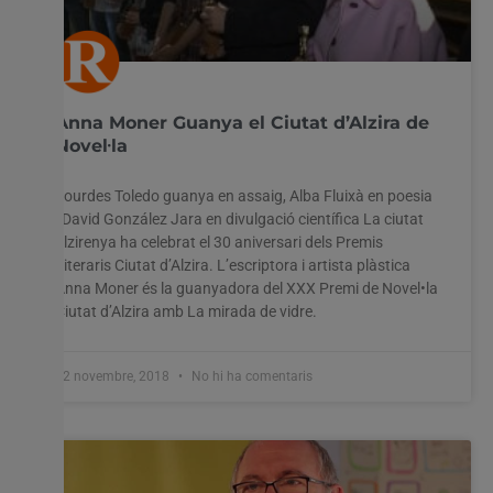
Anna Moner Guanya el Ciutat d’Alzira de
Novel·la
Lourdes Toledo guanya en assaig, Alba Fluixà en poesia
i David González Jara en divulgació científica La ciutat
alzirenya ha celebrat el 30 aniversari dels Premis
Literaris Ciutat d’Alzira. L’escriptora i artista plàstica
Anna Moner és la guanyadora del XXX Premi de Novel•la
Ciutat d’Alzira amb La mirada de vidre.
12 novembre, 2018
No hi ha comentaris