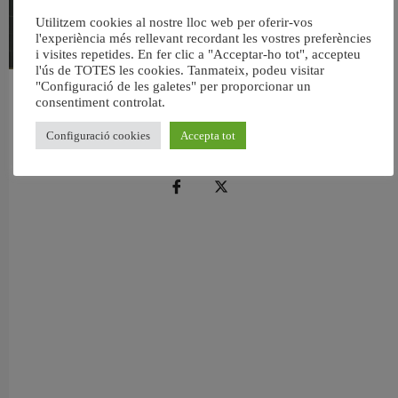
Utilitzem cookies al nostre lloc web per oferir-vos
l'experiència més rellevant recordant les vostres preferències
i visites repetides. En fer clic a "Acceptar-ho tot", accepteu
l'ús de TOTES les cookies. Tanmateix, podeu visitar
"Configuració de les galetes" per proporcionar un
València reforma l’Escola Infantil Pardalets i instal·larà aire condicionat a totes
consentiment controlat.
les aules
5 agost, 2026
Configuració cookies
Accepta tot