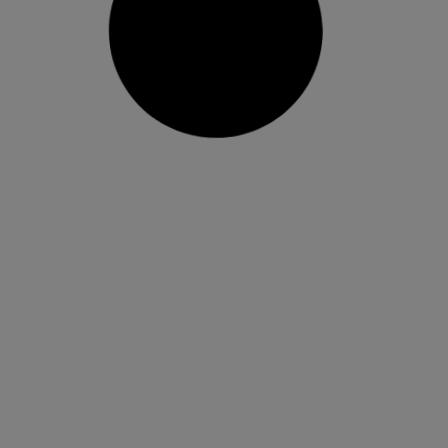
L’Ajuntament d’Almussafes inicia la
modernització dels seus polígons
amb la subvenció de l’IVACE
La primera actuació consisteix en el reasfaltat
de part de l’Avinguda de la Foia, en el tram que
discorre pel parc industrial Joan Carles I Els
treballs es realitzaran des d’aquest divendres 14
de desembre a partir de les 22.30 hores i fins al