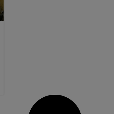
El Consell de la Infància celebra un
nou plenari a Picassent
Els xiquets i les xiquetes que representen els 6
centres escolars del municipi al Consell de la
Infància celebren un ple ordinari per traslladar
les seues propostes i suggeriments amb
l’objectiu de fer de Picassent un poble millor En
2015 es va constituir, de manera oficial, el
Consell Municipal de
12 desembre, 2018
No hi ha comentaris