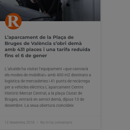
L’aparcament de la Plaça de
Bruges de València s’obri demà
amb 431 places i una tarifa reduïda
fins el 6 de gener
L’alcalde ha visitat l’equipament «que canviarà
els modes de mobilitat» amb 400 m2 destinats a
logística de mercaderies i 41 punts de recàrrega
per a vehicles elèctrics L’aparcament Centre
Històric Mercat Central, a la plaça Ciutat de
Bruges, entrarà en servici demà, dijous 13 de
desembre. La seua obertura coincideix
12 desembre, 2018
No hi ha comentaris