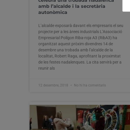
celebra una trobada nadalenca
amb l’alcalde i la secretària
autonòmica
L’alcalde exposarà davant els empresaris el seu
projecte per a les àrees industrials L’Associació
Empresarial Polígon Riba-roja A3 (RibA3) ha
organitzat aquest pròxim divendres 14 de
desembre una trobada amb l’alcalde de la
localitat, Robert Raga, aprofitant la proximitat
de les festes nadalenques. La cita servirà per a
reunir als
12 desembre, 2018
No hi ha comentaris