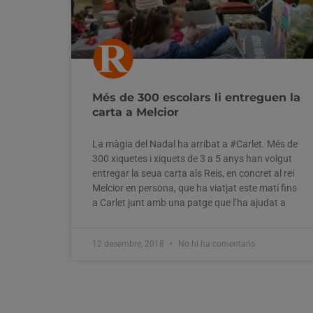
Més de 300 escolars li entreguen la
carta a Melcior
La màgia del Nadal ha arribat a #Carlet. Més de
300 xiquetes i xiquets de 3 a 5 anys han volgut
entregar la seua carta als Reis, en concret al rei
Melcior en persona, que ha viatjat este matí fins
a Carlet junt amb una patge que l’ha ajudat a
12 desembre, 2018
No hi ha comentaris