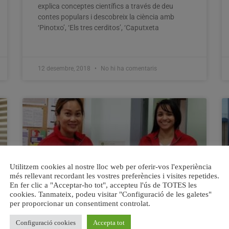
explica conceptes científics a través de deu
contes populars i descobreix la ciència amb
‘Pinotxo’, ‘Els tres cerditos’, ‘Caputxeta
12 desembre, 2018
No hi ha comentaris
Utilitzem cookies al nostre lloc web per oferir-vos l'experiència
més rellevant recordant les vostres preferències i visites repetides.
En fer clic a "Acceptar-ho tot", accepteu l'ús de TOTES les
cookies. Tanmateix, podeu visitar "Configuració de les galetes"
per proporcionar un consentiment controlat.
Creu Roja porta la gestió
Configuració cookies
Accepta tot