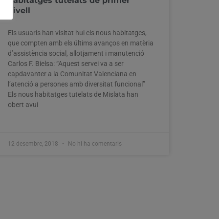
habitatges tutelats de primer
nivell
Els usuaris han visitat hui els nous habitatges,
que compten amb els últims avanços en matèria
d’assistència social, allotjament i manutenció
Carlos F. Bielsa: “Aquest servei va a ser
capdavanter a la Comunitat Valenciana en
l’atenció a persones amb diversitat funcional”
Els nous habitatges tutelats de Mislata han
obert avui
12 desembre, 2018
No hi ha comentaris