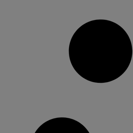
Cullera promociona les seues falles
en un altre fam trip de
touroperadores xinesos
La localitat ha tingut l’oportunitat de mostrar el
seu potencial com a destinació turística Cullera
seguix promocionant la seua marca en el mercat
asiàtic. La ciutat ha aprofitat la visita d’un grup
de touroperadores xinesos a la ciutat de