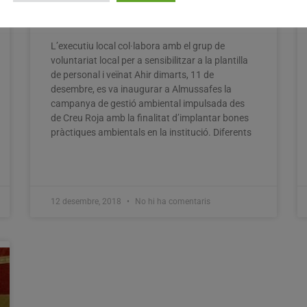
mediambiental a l’Ajuntament
d’Almussafes
L’executiu local col·labora amb el grup de
voluntariat local per a sensibilitzar a la plantilla
de personal i veïnat Ahir dimarts, 11 de
desembre, es va inaugurar a Almussafes la
campanya de gestió ambiental impulsada des
de Creu Roja amb la finalitat d’implantar bones
pràctiques ambientals en la institució. Diferents
12 desembre, 2018
No hi ha comentaris