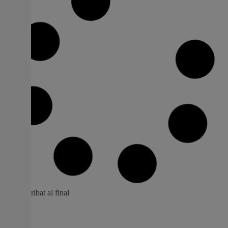
Benetússer seu de la Mostra
Internacional de Cinema Educatiu per
quart any consecutiu
Més de 1.200 xiquets i xiquetes assistiran a les
projeccions que estan previstes en el Centre Cultural El
Molí. Els dies 20, 21 i 22 de febrer torna la Mostra
Internacional de Cinema Educatiu a Benetússer per
quart any consecutiu. En l’anterior mostra centenars
d’escolars de la localitat gaudiren veient