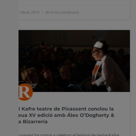
11 febrer, 2019
No hi ha comentaris
El Kafre teatre de Picassent conclou la
seua XV edició amb Álex O’Dogherty &
La Bizarrería
Picassent ha tornat a celebrar el festival de teatre Kafre,