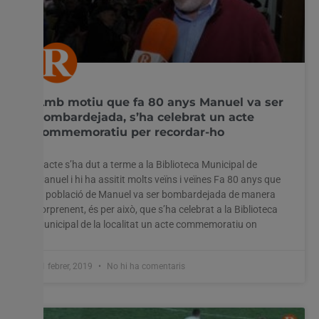
Amb motiu que fa 80 anys Manuel va ser
bombardejada, s’ha celebrat un acte
commemoratiu per recordar-ho
L’acte s’ha dut a terme a la Biblioteca Municipal de
Manuel i hi ha assitit molts veïns i veïnes Fa 80 anys que
la població de Manuel va ser bombardejada de manera
sorprenent, és per això, que s’ha celebrat a la Biblioteca
Municipal de la localitat un acte commemoratiu on
11 febrer, 2019
No hi ha comentaris