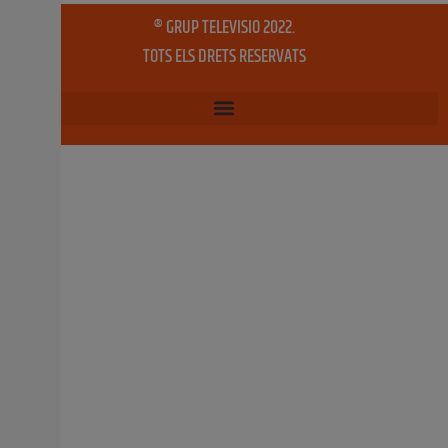
11 febrer, 2019
No hi ha comentaris
Andrea i Zaida donen el tret d’eixida a
les falles 2019 amb la seua Crida
Centenars de falleres i fallers s’acostaren diumenge pel