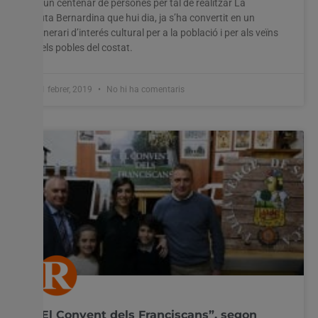
Utilitzem cookies al nostre lloc web per oferir-vos
a un centenar de persones per tal de realitzar La
l'experiència més rellevant recordant les vostres preferències
ruta Bernardina que hui dia, ja s’ha convertit en un
i visites repetides. En fer clic a "Acceptar-ho tot", accepteu
itinerari d’interés cultural per a la població i per als veïns
l'ús de TOTES les cookies. Tanmateix, podeu visitar
dels pobles del costat.
"Configuració de les galetes" per proporcionar un
consentiment controlat.
11 febrer, 2019
No hi ha comentaris
Configuració cookies
Accepta tot
“El Convent dels Franciscans”, segon