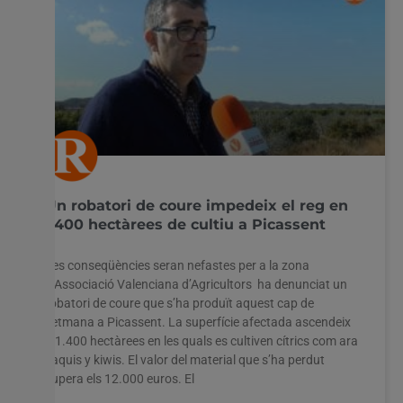
Un robatori de coure impedeix el reg en
1.400 hectàrees de cultiu a Picassent
Les conseqüències seran nefastes per a la zona
L’Associació Valenciana d’Agricultors ha denunciat un
robatori de coure que s’ha produït aquest cap de
setmana a Picassent. La superfície afectada ascendeix
a 1.400 hectàrees en les quals es cultiven cítrics com ara
caquis y kiwis. El valor del material que s’ha perdut
supera els 12.000 euros. El