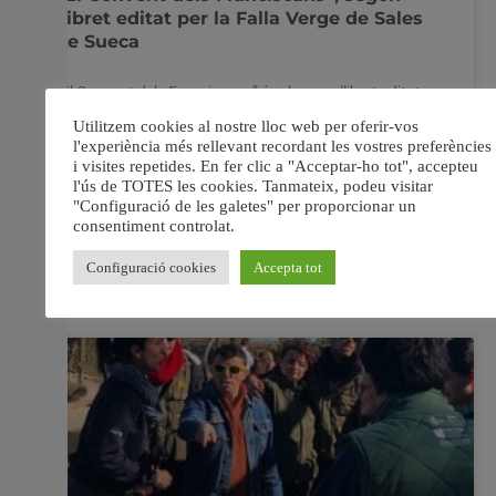
llibret editat per la Falla Verge de Sales
de Sueca
“El Convent dels Franciscans” és el segon llibret editat
per la Falla Verge de Sales dedicat als edificis
monumentals de la barriada de la comissió. La idea que
va nàixer del faller Juan Luis Merino suposa la
continuïtat del llibre editat en febrer de 2018 dedicat al
Molí del Passiego.
11 febrer, 2019
No hi ha comentaris