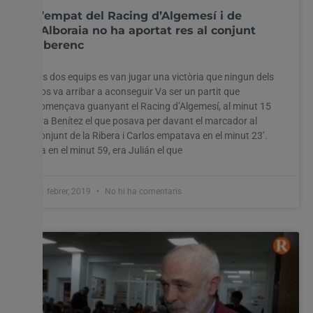
L’empat del Racing d’Algemesí i de
l’Alboraia no ha aportat res al conjunt
riberenc
Els dos equips es van jugar una victòria que ningun dels
dos va arribar a aconseguir Va ser un partit que
començava guanyant el Racing d’Algemesí, al minut 15
era Benítez el que posava per davant el marcador al
conjunt de la Ribera i Carlos empatava en el minut 23’.
Ja en el minut 59, era Julián el que
11 febrer, 2019
No hi ha comentaris