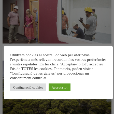
València ultima el nou centre per a persones majors del barri de Sant Antoni
Utilitzem cookies al nostre lloc web per oferir-vos
6 agost, 2026
l'experiència més rellevant recordant les vostres preferències
i visites repetides. En fer clic a "Acceptar-ho tot", accepteu
l'ús de TOTES les cookies. Tanmateix, podeu visitar
"Configuració de les galetes" per proporcionar un
consentiment controlat.
Configuració cookies
Accepta tot