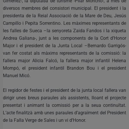
Giménez-, la diputada de turisme -Pilar Moncho-, a més de
diversos membres del consistori municipal. El president i la
presidenta de la Reial Associació de la Mare de Deu, Jesús
Campillo i Pepita Sorrentino. Les màximes representants de
les falles de Sueca –la senyoreta Zaida Fandos i la xiqueta
Andrea Galiana-, junt a les components de la Cort d’Honor
Major i el president de la Junta Local –Bernardo Garrigós-
van fer costat als màxims representants de la comissió: la
fallera major Alicia Falcó, la fallera major infantil Helena
Mompó, el president infantil Brandon Bou i el president
Manuel Micó.
El regidor de festes i el president de la junta local fallera van
dirigir unes breus paraules als assistents, lloant el projecte
presentat i animant la comissió per a la seua continuïtat.
L’acte finalitzà amb unes paraules d’agraïment del President
de la Falla Verge de Sales i un vi d’Honor.