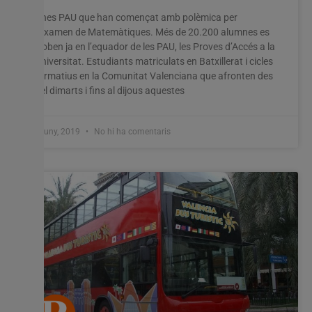
Unes PAU que han començat amb polèmica per
Utilitzem cookies al nostre lloc web per oferir-vos
l’examen de Matemàtiques. Més de 20.200 alumnes es
l'experiència més rellevant recordant les vostres preferències
troben ja en l’equador de les PAU, les Proves d’Accés a la
i visites repetides. En fer clic a "Acceptar-ho tot", accepteu
Universitat. Estudiants matriculats en Batxillerat i cicles
l'ús de TOTES les cookies. Tanmateix, podeu visitar
formatius en la Comunitat Valenciana que afronten des
"Configuració de les galetes" per proporcionar un
del dimarts i fins al dijous aquestes
consentiment controlat.
Configuració cookies
Accepta tot
5 juny, 2019
No hi ha comentaris