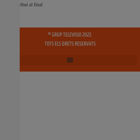
ciutadans” La portaveu del PP en les Corts, Isabel
Bonig, ha lamentat l’espectacle que està oferint
l’esquerra “amb el repartiment de butaques i metres
quadrats”. Bonig ha realitzat aquestes declaracions
després de la reunió de la
5 juny, 2019
No hi ha comentaris