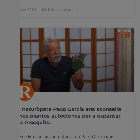
5 juny, 2019
No hi ha comentaris
El naturòpata Paco García ens aconsella
unes plantes autòctones per a espantar
els mosquits.
Remedis casolans pel naturòpata Paco García que