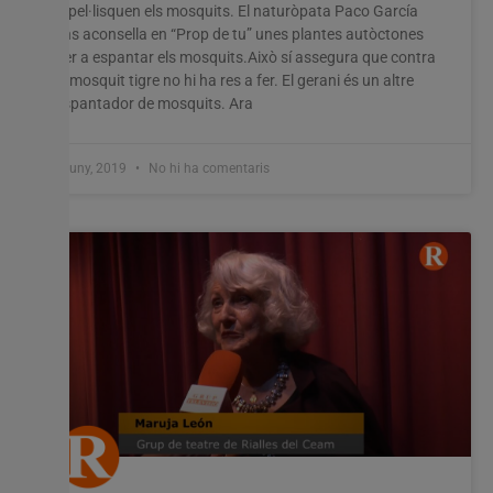
repel·lisquen els mosquits. El naturòpata Paco García
ens aconsella en “Prop de tu” unes plantes autòctones
per a espantar els mosquits.Això sí assegura que contra
el mosquit tigre no hi ha res a fer. El gerani és un altre
espantador de mosquits. Ara
5 juny, 2019
No hi ha comentaris