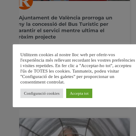
L’Ajuntament de València prorroga un
any la concessió del Bus Turístic per
garantir el servici mentre ultima el
pròxim projecte
Grezzi ha destacat la gestió de 48 milions d’euros des
del servici municipal. El regidor de Mobilitat Sostenible
en funcions de l’Ajuntament de València, Giuseppe
Grezzi, ha anunciat la pròrroga d’un any de la concessió
vigent del bus turístic –que finalitza el pròxim dia 11-
mentre s’enllestix el següent projecte
5 juny, 2019
No hi ha comentaris