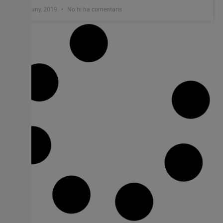
5 juny, 2019
No hi ha comentaris
Bonig lamenta l’espectacle de l’esquerra
“amb el repartiment de butaques i
metres quadrats”
La presidenta del PPCV demana als grups d’esquerra
“ocupar-se dels problemes que preocupen els