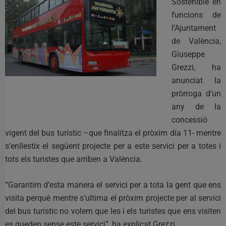
Sostenible en
funcions de
l’Ajuntament
de València,
Giuseppe
Grezzi, ha
anunciat la
pròrroga d’un
any de la
concessió
vigent del bus turístic –que finalitza el pròxim dia 11- mentre
s’enllestix el següent projecte per a este servici per a totes i
tots els turistes que arriben a València.
“Garantim d’esta manera el servici per a tota la gent que ens
visita perquè mentre s’ultima el pròxim projecte per al servici
del bus turístic no volem que les i els turistes que ens visiten
es queden sense este servici”, ha explicat Grezzi.