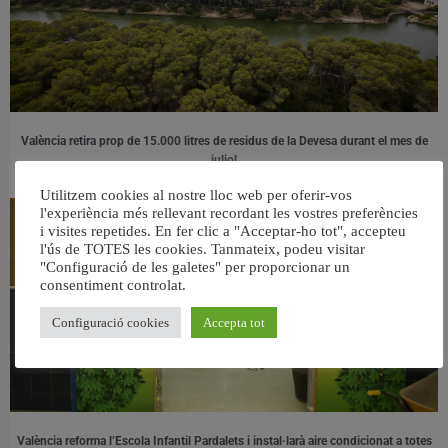
València retira prop de 15.000 litres de residus de la Devesa durant el mes de
juliol
6 agost, 2026
Utilitzem cookies al nostre lloc web per oferir-vos
l'experiència més rellevant recordant les vostres preferències
i visites repetides. En fer clic a "Acceptar-ho tot", accepteu
l'ús de TOTES les cookies. Tanmateix, podeu visitar
"Configuració de les galetes" per proporcionar un
consentiment controlat.
Configuració cookies
Accepta tot
València reforma l’Escola Infantil Pardalets i instal·larà aire condicionat a totes