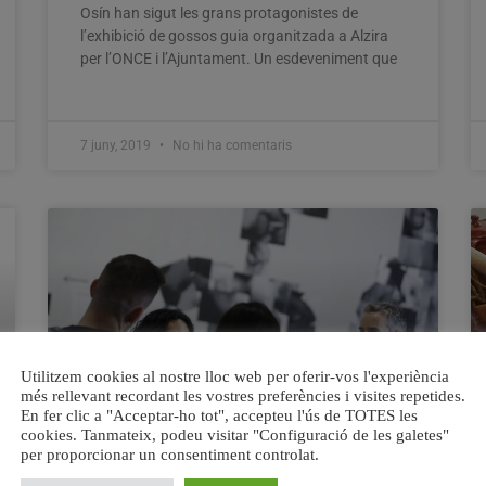
Osín han sigut les grans protagonistes de
l’exhibició de gossos guia organitzada a Alzira
per l’ONCE i l’Ajuntament. Un esdeveniment que
7 juny, 2019
No hi ha comentaris
Utilitzem cookies al nostre lloc web per oferir-vos l'experiència
més rellevant recordant les vostres preferències i visites repetides.
En fer clic a "Acceptar-ho tot", accepteu l'ús de TOTES les
cookies. Tanmateix, podeu visitar "Configuració de les galetes"
per proporcionar un consentiment controlat.
El Centre del Carme analitza la