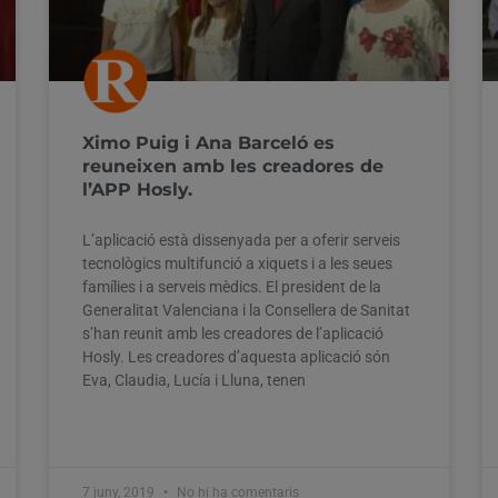
Ximo Puig i Ana Barceló es
reuneixen amb les creadores de
l’APP Hosly.
L’aplicació està dissenyada per a oferir serveis
tecnològics multifunció a xiquets i a les seues
famílies i a serveis mèdics. El president de la
Generalitat Valenciana i la Consellera de Sanitat
s’han reunit amb les creadores de l’aplicació
Hosly. Les creadores d’aquesta aplicació són
Eva, Claudia, Lucía i Lluna, tenen
7 juny, 2019
No hi ha comentaris