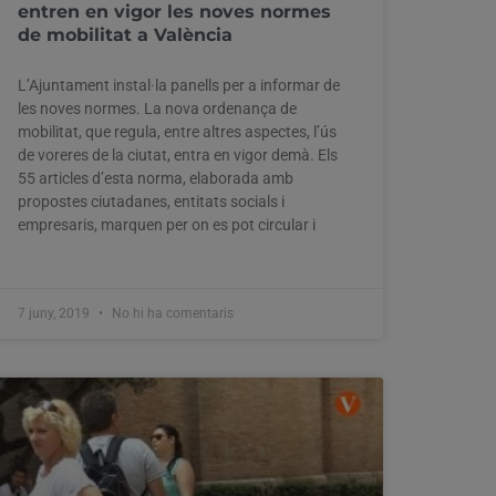
entren en vigor les noves normes
de mobilitat a València
L’Ajuntament instal·la panells per a informar de
les noves normes. La nova ordenança de
mobilitat, que regula, entre altres aspectes, l’ús
de voreres de la ciutat, entra en vigor demà. Els
55 articles d’esta norma, elaborada amb
propostes ciutadanes, entitats socials i
empresaris, marquen per on es pot circular i
7 juny, 2019
No hi ha comentaris