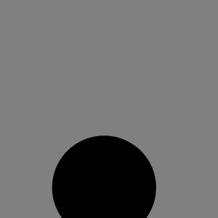
Sueca acull la V Jornada de
Psicoeducació en Salut Mental
L’Associació de Familiars i Malalts Mentals de la
Ribera Baixa dedica la cinquena edició d’esta
iniciativa a la depressió en tot el cicle vital
L’Associació de Familiars i Malalts Mentals de la
Ribera Baixa (AFEMRB) junt al Centre de
Convivència Terapèutica ha organitzat este