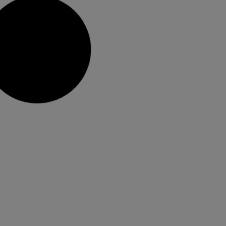
Yllana, Maduixa i Xavi Castillo,
protagonistes del 31 Encontre de
Teatre a l’Estiu
Amb l’arribada de l’estiu Alzira es prepara per a
celebrar l’Encontre de Teatre a l’Estiu (del 25 al
29 de juny), un festival que complix la seua 31
edició i que enguany destaca la presència dels
grups Yllana- Primital Brothers i Maduixa