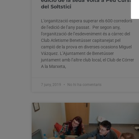
edició de la seua Volta a Peu Cursa
del Soltstici
L’organització espera superar els 600 corredors
de l’edició de l’any passat. Per segon any,
l’organització de l’esdeveniment és a càrrec del
Club Atletisme Benetússer capitanejat pel
campió de la prova en diverses ocasions Miguel
Vázquez. L’Ajuntament de Benetússer
juntament amb l’altre club local, el Club de Córrer
A la Marxeta,
7 juny, 2019
No hi ha comentaris