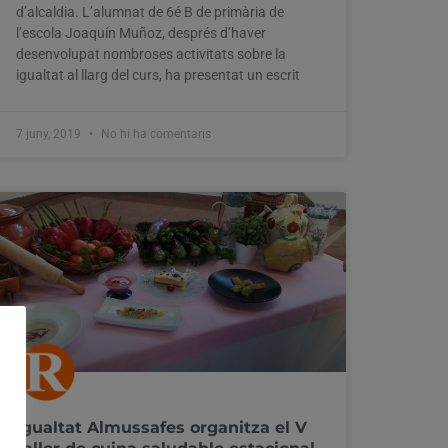
d’alcaldia. L’alumnat de 6é B de primària de
l’escola Joaquín Muñoz, després d’haver
desenvolupat nombroses activitats sobre la
igualtat al llarg del curs, ha presentat un escrit
7 juny, 2019
No hi ha comentaris
Igualtat Almussafes organitza el V