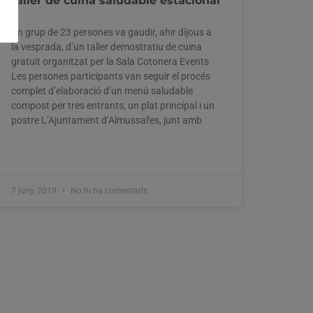
taller de cuina saludable estacional
Un grup de 23 persones va gaudir, ahir dijous a
la vesprada, d’un taller demostratiu de cuina
gratuït organitzat per la Sala Cotonera Events
Les persones participants van seguir el procés
complet d’elaboració d’un menú saludable
compost per tres entrants, un plat principal i un
postre L’Ajuntament d’Almussafes, junt amb
7 juny, 2019
No hi ha comentaris