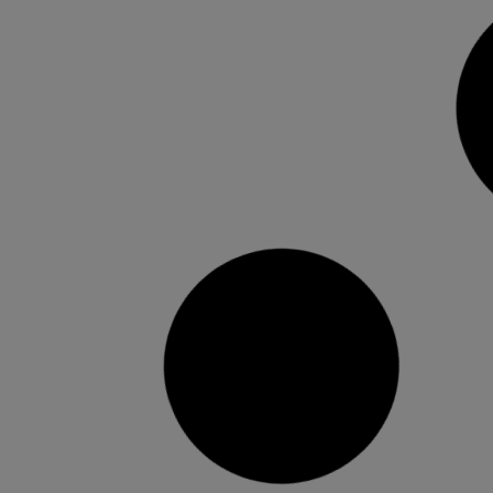
Arranca la Mostra Empresarial amb
la participació i col·laboració de
més de 70 empreses de Torrent
El primer tram de l’avinguda al Vedat acull
aquesta fira amb ofertes i descomptes, i
activitats per a tots els públics Més de setanta
empreses, negocis i comerços de Torrent
participen amb els seus productes i serveis en el