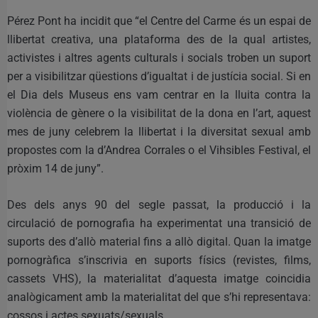
Pérez Pont ha incidit que “el Centre del Carme és un espai de
llibertat creativa, una plataforma des de la qual artistes,
activistes i altres agents culturals i socials troben un suport
per a visibilitzar qüestions d’igualtat i de justícia social. Si en
el Dia dels Museus ens vam centrar en la lluita contra la
violència de gènere o la visibilitat de la dona en l’art, aquest
mes de juny celebrem la llibertat i la diversitat sexual amb
propostes com la d’Andrea Corrales o el Vihsibles Festival, el
pròxim 14 de juny”.
Des dels anys 90 del segle passat, la producció i la
circulació de pornografia ha experimentat una transició de
suports des d’allò material fins a allò digital. Quan la imatge
pornogràfica s’inscrivia en suports físics (revistes, films,
cassets VHS), la materialitat d’aquesta imatge coincidia
analògicament amb la materialitat del que s’hi representava:
cossos i actes sexuats/sexuals.