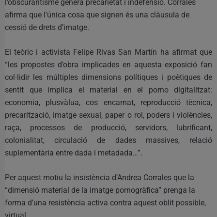
l’obscurantisme genera precarietat i indefensió. Corrales
afirma que l’única cosa que signen és una clàusula de
cessió de drets d’imatge.
El teòric i activista Felipe Rivas San Martín ha afirmat que
“les propostes d’obra implicades en aquesta exposició fan
col·lidir les múltiples dimensions polítiques i poètiques de
sentit que implica el material en el porno digitalitzat:
economia, plusvàlua, cos encarnat, reproducció tècnica,
precarització, imatge sexual, paper o rol, poders i violències,
raça, processos de producció, servidors, lubrificant,
colonialitat, circulació de dades massives, relació
suplementària entre dada i metadada…”.
Per aquest motiu la insistència d’Andrea Corrales que la
“dimensió material de la imatge pornogràfica” prenga la
forma d’una resistència activa contra aquest oblit possible,
virtual.