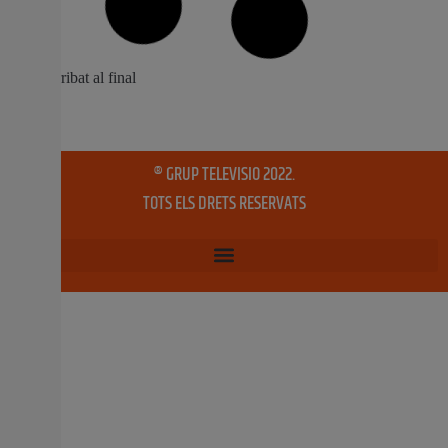
fruita en els col·legis
Els serveis jurídics de l’Associació Valenciana
d’Agricultors (AVA-ASAJA) estan preparant la
interposició d’un recurs contenciós administratiu davant
els tribunals de justícia contra la recent resolució de la
conselleria d’Agricultura en virtut de la qual, i tal com ja
va denunciar aquesta organització agrària, s’atorga la
totalitat del pressupost contemplat per
11 juny, 2019
No hi ha comentaris