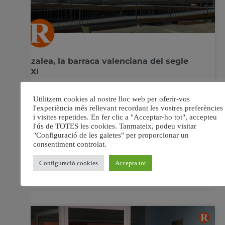
Azalea, la barraca valenciana del segle
XXI
46 alumnes han construït la barraca del segle XXI amb
la qual la Universitat Politècnica de València competirà
en la Solar Decathlon Europe 2019. 46 alumnes han
construït la barraca del segle XXI amb la qual la
Universitat Politècnica de València competirà en la Solar
Decathlon Europe 2019. Aquesta barraca
11 juny, 2019
No hi ha comentaris