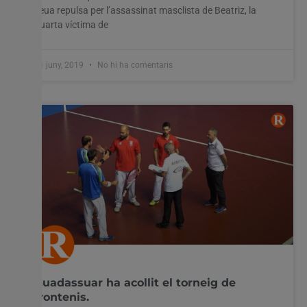
seua repulsa per l’assassinat masclista de Beatriz, la
quarta víctima de
11 juny, 2019
No hi ha comentaris
Guadassuar ha acollit el torneig de
frontenis.