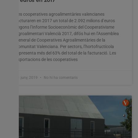
d’euros en 2017
Les cooperatives agroalimentàries valencianes
facturaren en 2017 un total de 2.092 milions d’euros
Utilitzem cookies al nostre lloc web per oferir-vos
segons l’Informe Socioeconòmic del Cooperativisme
l'experiència més rellevant recordant les vostres preferències
Agroalimentari Valencià 2017, difós hui en l’Assemblea
i visites repetides. En fer clic a "Acceptar-ho tot", accepteu
l'ús de TOTES les cookies. Tanmateix, podeu visitar
General de Cooperatives Agroalimentàries de la
"Configuració de les galetes" per proporcionar un
Comunitat Valenciana. Per sectors, l’hortofructícola
consentiment controlat.
representa més del 63% del total de la facturació. Les
exportacions de les cooperatives
Configuració cookies
Accepta tot
11 juny, 2019
No hi ha comentaris