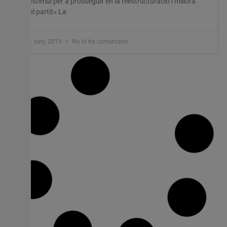
«estímul per a prosseguir en la reestructuració i millora
del partit» La
11 juny, 2019
No hi ha comentaris
AVA-ASAJA prepara un recurs contra la
decisió d’Agricultura de concedir al IVIFA
la totalitat de les ajudes per a distribuir