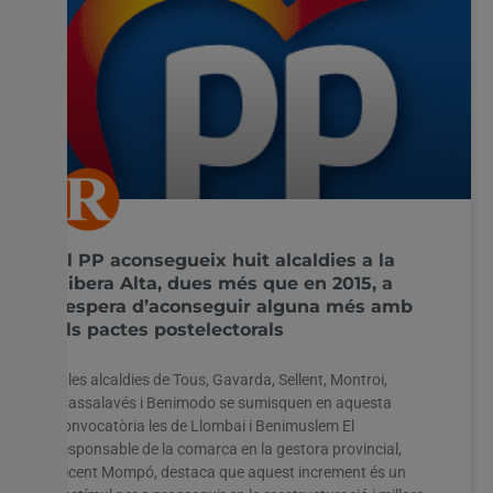
El PP aconsegueix huit alcaldies a la
Ribera Alta, dues més que en 2015, a
l’espera d’aconseguir alguna més amb
els pactes postelectorals
A les alcaldies de Tous, Gavarda, Sellent, Montroi,
Massalavés i Benimodo se sumisquen en aquesta
convocatòria les de Llombai i Benimuslem El
responsable de la comarca en la gestora provincial,
Vicent Mompó, destaca que aquest increment és un