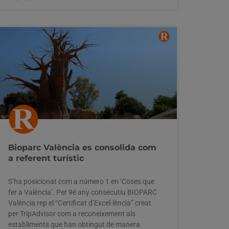
Bioparc València es consolida com
a referent turístic
S’ha posicionat com a número 1 en ‘Coses que
fer a València’. Per 9é any consecutiu BIOPARC
València rep el “Certificat d’Excel·lència” creat
per TripAdvisor com a reconeixement als
establiments que han obtingut de manera