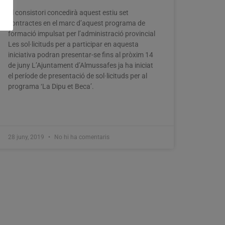
El consistori concedirà aquest estiu set
contractes en el marc d’aquest programa de
formació impulsat per l’administració provincial
Les sol·licituds per a participar en aquesta
iniciativa podran presentar-se fins al pròxim 14
de juny L’Ajuntament d’Almussafes ja ha iniciat
el període de presentació de sol·licituds per al
programa ‘La Dipu et Beca’.
28 juny, 2019
No hi ha comentaris