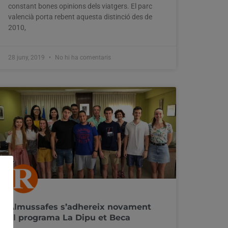
constant bones opinions dels viatgers. El parc
valencià porta rebent aquesta distinció des de
2010,
28 juny, 2019
No hi ha comentaris
Almussafes s’adhereix novament
al programa La Dipu et Beca