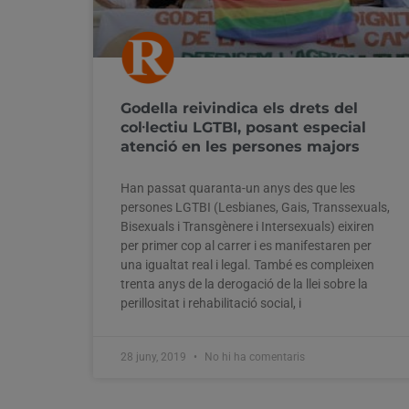
Godella reivindica els drets del
col·lectiu LGTBI, posant especial
atenció en les persones majors
Han passat quaranta-un anys des que les
persones LGTBI (Lesbianes, Gais, Transsexuals,
Bisexuals i Transgènere i Intersexuals) eixiren
per primer cop al carrer i es manifestaren per
una igualtat real i legal. També es compleixen
trenta anys de la derogació de la llei sobre la
perillositat i rehabilitació social, i
28 juny, 2019
No hi ha comentaris