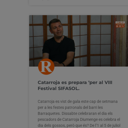
Catarroja es prepara ‘per al VIII
Festival SIFASOL.
Catarroja es vist de gala este cap de setmana
per a les festes patronals del barri les
Barraquetes. Dissabte celebraran el dia els
pescadors de Catarroja Diumenge es celebra el
dia dels gossos, però que és? De l’1 al 5 de juliol