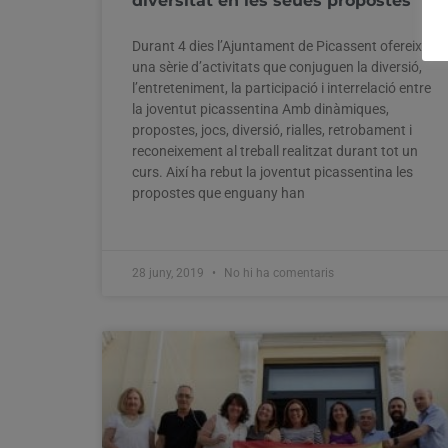
diversitat en les seues propostes
Durant 4 dies l’Ajuntament de Picassent ofereix
una sèrie d’activitats que conjuguen la diversió,
l’entreteniment, la participació i interrelació entre
la joventut picassentina Amb dinàmiques,
propostes, jocs, diversió, rialles, retrobament i
reconeixement al treball realitzat durant tot un
curs. Així ha rebut la joventut picassentina les
propostes que enguany han
28 juny, 2019
No hi ha comentaris