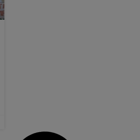
L’Ajuntament de Sueca ha engegat
els treballs de neteja i adequació
dels solars urbans i les entrades de
la ciutat
Des de l’Ajuntament de Sueca amb la
col·laboració amb el Consell Agrari s’ha posat en
marxa una campanya de neteja de tots els
solars que necessitaven una actuació urgent,
per millorar la qualitat de vida i l’aspecte de la
ciutat. A causa de l’estat lamentable que
presentaven moltes parcel·les de
28 juny, 2019
No hi ha comentaris