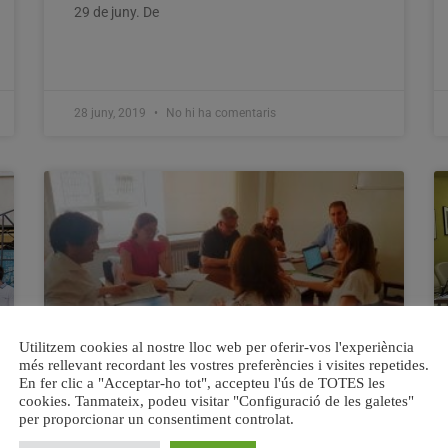
29 de juny. De
28 juny, 2019
No hi ha comentaris
Utilitzem cookies al nostre lloc web per oferir-vos l'experiència
més rellevant recordant les vostres preferències i visites repetides.
En fer clic a "Acceptar-ho tot", accepteu l'ús de TOTES les
cookies. Tanmateix, podeu visitar "Configuració de les galetes"
LA UNIÓ trasllada les dificultats
per proporcionar un consentiment controlat.
dels tractors per a passar la ITV per