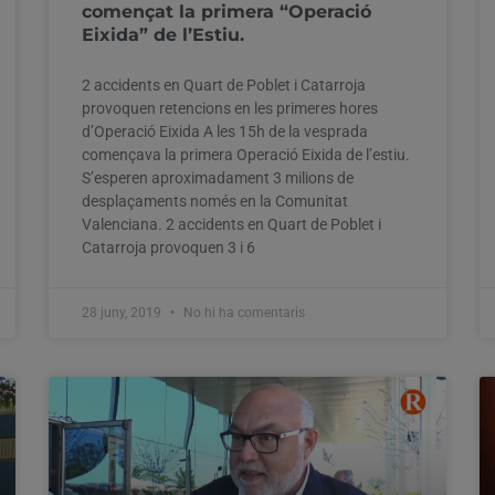
començat la primera “Operació
Eixida” de l’Estiu.
2 accidents en Quart de Poblet i Catarroja
provoquen retencions en les primeres hores
d’Operació Eixida A les 15h de la vesprada
començava la primera Operació Eixida de l’estiu.
S’esperen aproximadament 3 milions de
desplaçaments només en la Comunitat
Valenciana. 2 accidents en Quart de Poblet i
Catarroja provoquen 3 i 6
28 juny, 2019
No hi ha comentaris