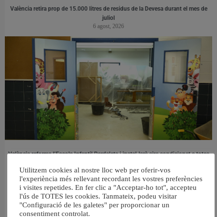
València retira prop de 15.000 litres de residus de la Devesa durant el mes de
juliol
6 agost, 2026
València reforma l’Escola Infantil Pardalets i instal·larà aire condicionat a totes
les aules
Utilitzem cookies al nostre lloc web per oferir-vos
5 agost, 2026
l'experiència més rellevant recordant les vostres preferències
i visites repetides. En fer clic a "Acceptar-ho tot", accepteu
l'ús de TOTES les cookies. Tanmateix, podeu visitar
"Configuració de les galetes" per proporcionar un
consentiment controlat.