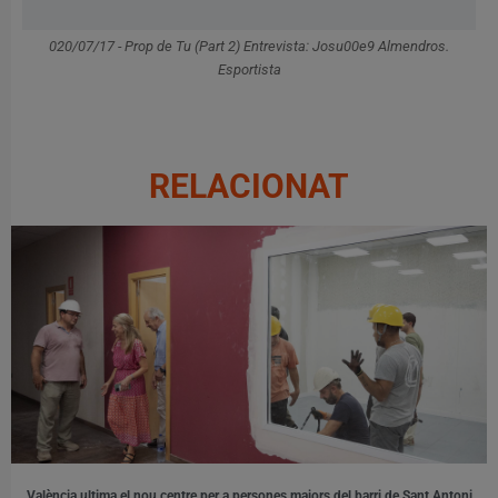
020/07/17 - Prop de Tu (Part 2) Entrevista: Josu00e9 Almendros.
Esportista
RELACIONAT
València ultima el nou centre per a persones majors del barri de Sant Antoni