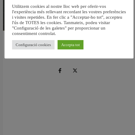
Utilitzem cookies al nostre lloc web per oferir-vos
l'experiència més rellevant recordant les vostres preferències
i visites repetides. En fer clic a "Acceptar-ho tot", accepteu
l'ús de TOTES les cookies. Tanmateix, podeu visitar
"Configuració de les galetes" per proporcionar un
consentiment controlat.
València reforma l’Escola Infantil Pardalets i instal·larà aire condicionat a totes
Configuració cookies
Accepta tot
les aules
5 agost, 2026