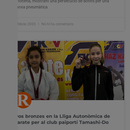
anònima, mostrant una persecució de dofins per una
llanxa pneumàtica
4 febrer, 2020
No hi ha comentaris
Dos bronzes en la Lliga Autonòmica de
karate per al club paiportí Tamashi-Do