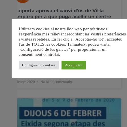
Paiporta aprova el canvi d’ús de Vil·la
Amparo per a que puga acollir un centre
de dia públic
El ple de Paiporta va aprovar per unanimitat el canvi
d’ús de Vil·la Amparo, l’històric edifici de propietat
municipal situat a la carretera de València, per a que
puga acollir un centre de dia públic per a persones
majors dependents. La proposta, elevada al ple per
l’equip de govern, era
4 febrer, 2020
No hi ha comentaris