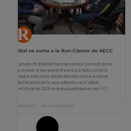
Albal se suma a la Run-Càncer de AECC
El pròxim 26 d’abril el municipi correrà contra el càncer
per a posar el seu granet d’arena a la lluita contra la
malaltia Amb motiu del Dia Mundial contra el càncer
Albal ha anunciat la seua adhesió a la VI edició
RunCáncer de 2020 en la qual participaran uns 112
4 febrer, 2020
No hi ha comentaris