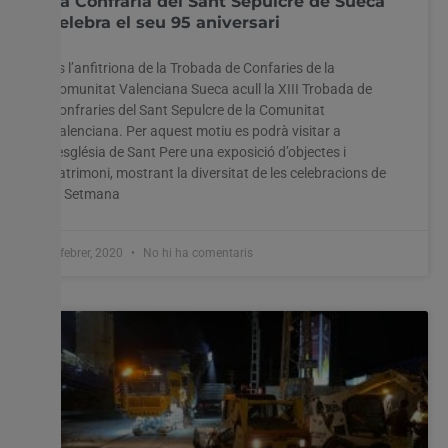
La Confraria del Sant Sepulcre de Sueca
celebra el seu 95 aniversari
Es l’anfitriona de la Trobada de Confaries de la
Comunitat Valenciana Sueca acull la XIII Trobada de
Confraries del Sant Sepulcre de la Comunitat
Valenciana. Per aquest motiu es podrà visitar a
l’església de Sant Pere una exposició d’objectes i
patrimoni, mostrant la diversitat de les celebracions de
la Setmana
4 febrer, 2020
No hi ha comentaris