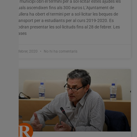
El municipi obri el termini per a sol·licitar estes ajudes les
l'experiència més rellevant recordant les vostres preferències
quals ascendixen fins als 300 euros L’Ajuntament de
i visites repetides. En fer clic a "Acceptar-ho tot", accepteu
l'ús de TOTES les cookies. Tanmateix, podeu visitar
Cullera ha obert el termini per a sol·licitar les beques de
"Configuració de les galetes" per proporcionar un
transport per a estudiants per al curs 2019-2020. Es
consentiment controlat.
podran presentar les sol·licituds fins al 28 de febrer. Les
bases
Configuració cookies
Accepta tot
4 febrer, 2020
No hi ha comentaris