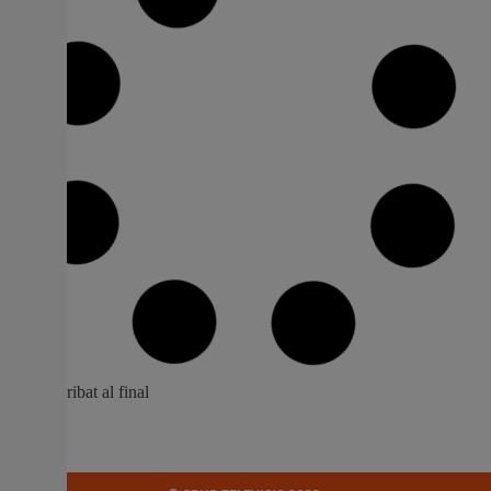
Finalitzades les obres de reurbanització
d’un tram del carrer Major de Picassent
L’Ajuntament ha portat a terme les obres de millora d’un
tram del carrer Major, concretament el que concorre des
de la cantonada amb Mare de Déu del Carme fins a
l’Avinguda del Sud. En total, 135 metres que deixen una
renovada via urbana que proporciona més espai a les
persones