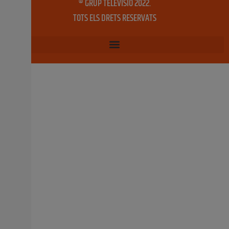
4 febrer, 2020
No hi ha comentaris
El PPCV presenta un “pla de xoc” per a
salvar l’agricultura valenciana
“L’any passat més de 2.225 hectàrees del camp valencià
han sigut abandonades davant la deixadesa de Puig” ·
Barrachina denuncia que la conselleria d’Agricultura és