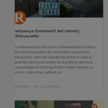
Campanya Enamora’t del comerç
d’Almussafes
I tu estàs enamorat del comerç d’Almussafes?És el lema
baix el qual l’associació de comerciants i empresaris
d’Almussafes volen una vegada més posar en valor el
treball diari del xicotet comerç de la població riberenca
Pots participar en el sorteig de Sant Valentí, deixant un
escrit en cada comerç adherit a la
4 febrer, 2020
No hi ha comentaris