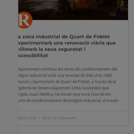
La zona industrial de Quart de Poblet
experimentarà una renovació viària que
millorarà la seua seguretat i
accessibilitat
L’Ajuntament continua les obres de condicionament del
polígon industrial amb una inversió de més d’un milió
d’euros L’Ajuntament de Quart de Poblet, a través de la
regidoria de Desenvolupament Urbà Sostenible que
dirigeix Juan Medina, ha iniciat una nova fase de les
obres de condicionament del polígon industrial. A través
4 febrer, 2020
No hi ha comentaris