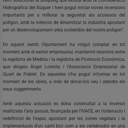
hem solucionat el bloqueig que existia amb la Confederació
Hidrogràfica del Xúquer i hem pogut iniciar noves inversions
importants per a millorar la seguretat als accessos del
polígon, amb la intenció de dinamitzar la indústria apostant
per un desenvolupament urbà sostenible del nostre polígon”.
En aquest sentit, l’Ajuntament ha volgut comptar en tot
moment amb el sector empresarial, mantenint reunions entre
la regidoria de Medina i la regidoria de Promoció Econòmica,
que dirigeix Ángel Lorente, i l’Associació Empresarial de
Quart de Poblet. En aquestes s’ha pogut informar en tot
moment de les obres, a més de donar-los veu i atendre els
seus suggeriments.
Amb aquesta actuació es dóna continuïtat a la inversió
realitzada l’any passat, finançada per l’IVACE, en l’ordenació i
redefinició de l’espai, apostant per les zones vegetals i la
implementació d’un carril bici com a eix vertebrador en una