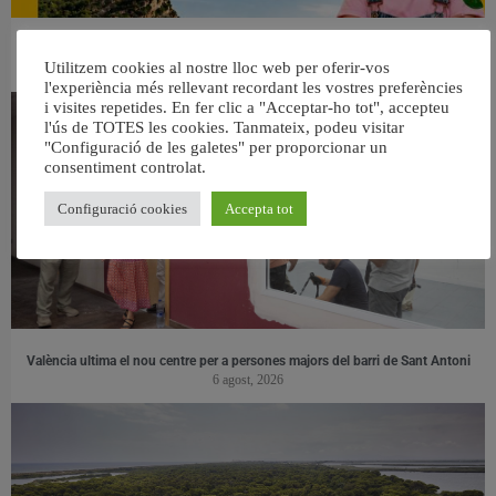
👀 Una mirada atenta puede marcar la diferencia.
Utilitzem cookies al nostre lloc web per oferir-vos
31 juliol, 2026
l'experiència més rellevant recordant les vostres preferències
i visites repetides. En fer clic a "Acceptar-ho tot", accepteu
l'ús de TOTES les cookies. Tanmateix, podeu visitar
"Configuració de les galetes" per proporcionar un
consentiment controlat.
Configuració cookies
Accepta tot
València ultima el nou centre per a persones majors del barri de Sant Antoni
6 agost, 2026