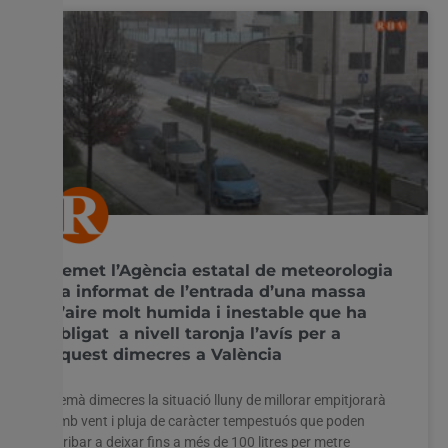
Aemet l’Agència estatal de meteorologia
ha informat de l’entrada d’una massa
d’aire molt humida i inestable que ha
obligat a nivell taronja l’avís per a
aquest dimecres a València
Demà dimecres la situació lluny de millorar empitjorarà
amb vent i pluja de caràcter tempestuós que poden
arribar a deixar fins a més de 100 litres per metre