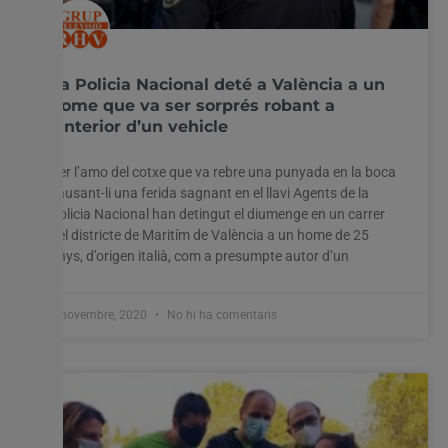
La Policia Nacional deté a València a un
home que va ser sorprés robant a
l’interior d’un vehicle
Utilitzem cookies al nostre lloc web per oferir-vos
l'experiència més rellevant recordant les vostres preferències
Per l’amo del cotxe que va rebre una punyada en la boca
i visites repetides. En fer clic a "Acceptar-ho tot", accepteu
l'ús de TOTES les cookies. Tanmateix, podeu visitar
causant-li una ferida sagnant en el llavi Agents de la
"Configuració de les galetes" per proporcionar un
Policia Nacional han detingut el diumenge en un carrer
consentiment controlat.
del districte de Maritím de València a un home de 25
anys, d’origen italià, com a presumpte autor d’un
Configuració cookies
Accepta tot
3 novembre, 2020
No hi ha comentaris