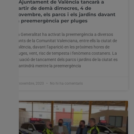
L’Ajuntament de València tancarà a
partir de demà dimecres, 4 de
novembre, els parcs i els jardins davant
la preemergència per pluges
La Generalitat ha activat la preemergència a diversos
punts de la Comunitat Valenciana, entre ells la ciutat de
València, davant l’aparició en les pròximes hores de
pluges, vent, risc de tempesta i fenòmens costaners. La
situació de tancament dels parcs i jardins de la ciutat es
mantindrà mentre la preemergència
3 novembre, 2020
No hi ha comentaris