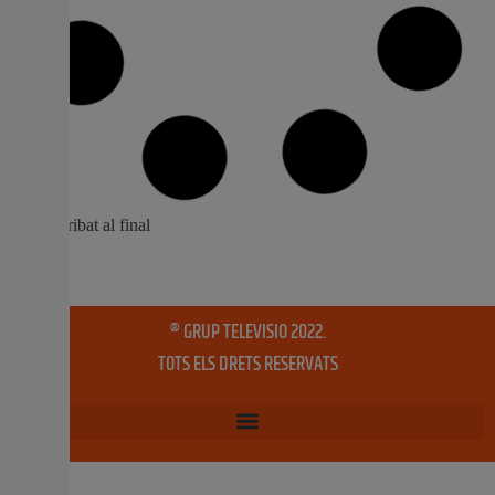
De Rosa i Folgado demanen un IVA del
10% per a indumentaristes i orfebres
dedicats a les festes tradicionals
valencianes
El Senador per la província de València i Secretari del
grup territorial valencià al Senat, Fernando de Rosa, al
costat de la Portaveu del PP en Torrent Amparo Folgado
i el Diputat Autonòmic Felipe Carrasco, ha presentat en
esta ciutat una iniciativa perquè, l’IVA del sector de la
indumentària valenciana
3 novembre, 2020
No hi ha comentaris