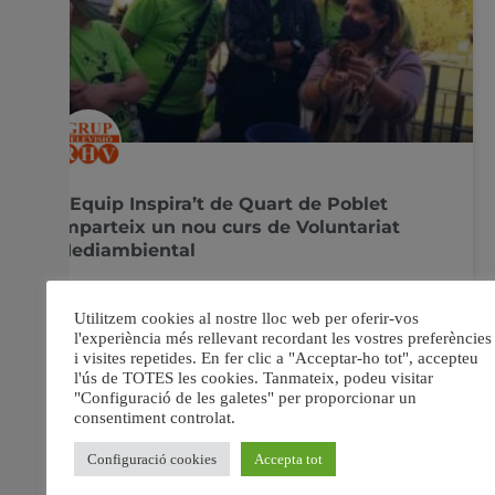
L’Equip Inspira’t de Quart de Poblet
imparteix un nou curs de Voluntariat
Mediambiental
L’alumnat del taller ha rebut els diplomes durant l’acte
de clausura celebrat en el Centre d’Interpretació de la
Naturalesa Sis nous alumnes i alumnes amb
discapacitat intel·lectual s’han convertit en experts
mediambientals després de participar en el “Curs de
Voluntariat Mediambiental”, que imparteix l’Equip
Inspira’t, i en el qual col·labora