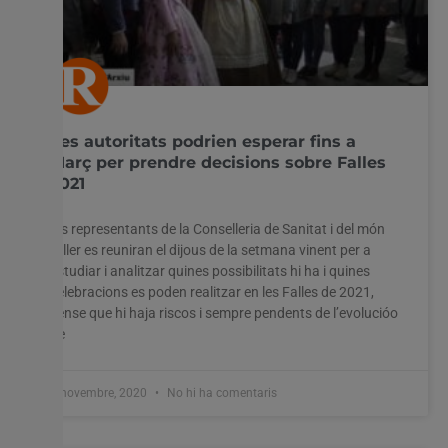
Les autoritats podrien esperar fins a
Març per prendre decisions sobre Falles
2021
Els representants de la Conselleria de Sanitat i del món
faller es reuniran el dijous de la setmana vinent per a
estudiar i analitzar quines possibilitats hi ha i quines
celebracions es poden realitzar en les Falles de 2021,
sense que hi haja riscos i sempre pendents de l’evolucióo
de
3 novembre, 2020
No hi ha comentaris