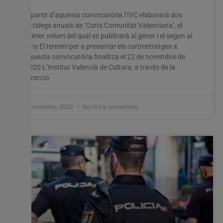
A partir d’aquesta convocatòria l’IVC elaborarà dos
catàlegs anuals de ‘Curts Comunitat Valenciana’, el
primer volum del qual es publicarà al gener i el segon al
juny El termini per a presentar els curtmetratges a
aquesta convocatòria finalitza el 22 de novembre de
2020 L’Institut Valencià de Cultura, a través de la
Direcció
3 novembre, 2020
No hi ha comentaris