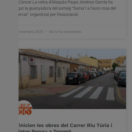
el Càncer La veïna d’Alaquàs Paqui Jiménez García ha
sigut la guanyadora del sorteig “Suma’t a l’euro rosa del
Mercat” organitzat per l’Associació
3 novembre, 2020
No hi ha comentaris
S’inicien les obres del Carrer Riu Túria i
Pintor Renau a Torrent