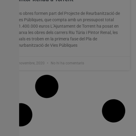
Les obres formen part del Projecte de Reurbanització de
Vies Públiques, que compta amb un pressupost total
d’1.400.000 euros L’Ajuntament de Torrent ha posat en
marxa les obres dels carrers Riu Túria i Pintor Renal, les
quals es troben en la primera fase del Pla de
Reurbanització de Vies Públiques
3 novembre, 2020
No hi ha comentaris