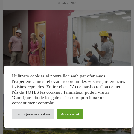
31 juliol, 2026
Utilitzem cookies al nostre lloc web per oferir-vos
l'experiència més rellevant recordant les vostres preferències
València ultima el nou centre per a persones majors del barri de Sant Antoni
i visites repetides. En fer clic a "Acceptar-ho tot", accepteu
6 agost, 2026
l'ús de TOTES les cookies. Tanmateix, podeu visitar
"Configuració de les galetes" per proporcionar un
consentiment controlat.
Configuració cookies
Accepta tot