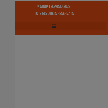
11 desembre, 2020
No hi ha comentaris
PODEM i PSPV inclouran ajudes al
comerç i les associacions en els
pressupostos de Xirivella
L’equip de govern entén que el comerç local i el teixit
associatiu són dos pilars fonamentals i termòmetre de