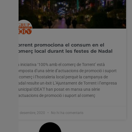
Torrent promociona el consum en el
comerç local durant les festes de Nadal
La iniciativa ‘100% amb el comerç de Torrent’ està
composta d’una sèrie d’actuacions de promoció i suport
al comerç i l’hostaleria local perquè la campanya de
Nadal resulte un èxit L’Ajuntament de Torrent i l’empresa
municipal IDEA’T han posat en marxa una sèrie
d’actuacions de promoció i suport al comerç
11 desembre, 2020
No hi ha comentaris