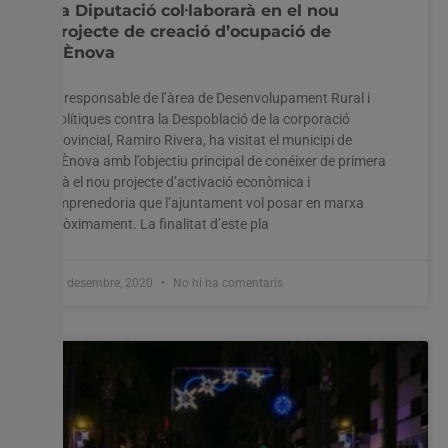
La Diputació col·laborarà en el nou
projecte de creació d’ocupació de
L’Ènova
El responsable de l’àrea de Desenvolupament Rural i
Polítiques contra la Despoblació de la corporació
provincial, Ramiro Rivera, ha visitat el municipi de
L’Ènova amb l’objectiu principal de conéixer de primera
mà el nou projecte d’activació econòmica i
emprenedoria que l’ajuntament vol posar en marxa
pròximament. La finalitat d’este pla
11 desembre, 2020
No hi ha comentaris