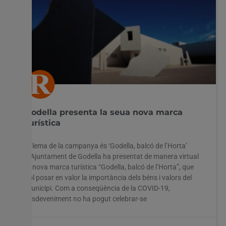
Godella presenta la seua nova marca
turística
El lema de la campanya és ‘Godella, balcó de l’Horta’
L’Ajuntament de Godella ha presentat de manera virtual
la nova marca turística “Godella, balcó de l’Horta”, que
vol posar en valor la importància dels béns i valors del
municipi. Com a conseqüència de la COVID-19,
l’esdeveniment no ha pogut celebrar-se