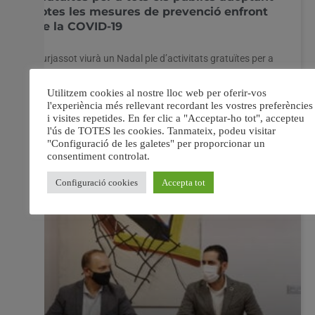
totes les mesures de prevenció enfront
de la COVID-19
Burjassot viurà un Nadal ple d’activitats gratuïtes per a
tots els públics adoptant totes les mesures de prevenció
enfront de la COVID-19 El Nadal seran diferents per a
tothom enguany però, la qual cosa no es perdrà és la
il·lusió, l’esperit festiu i les cares dels xiquets de la casa
11 desembre, 2020
No hi ha comentaris