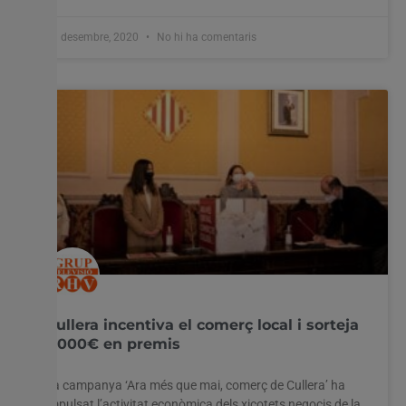
11 desembre, 2020
No hi ha comentaris
Cullera incentiva el comerç local i sorteja
7.000€ en premis
La campanya ‘Ara més que mai, comerç de Cullera’ ha
impulsat l’activitat econòmica dels xicotets negocis de la