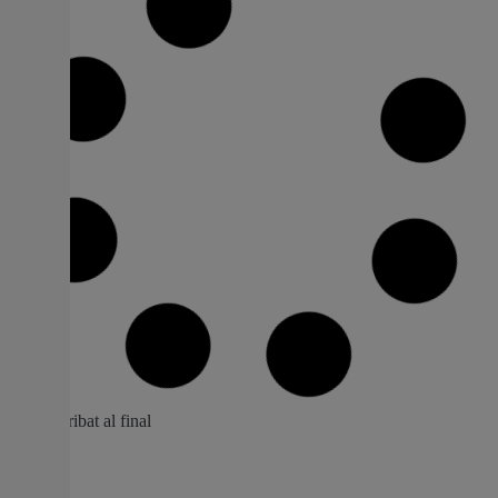
Arranca el termini d’inscripció per a
l’Escola de Nadal d’Alcàsser
El termini d’inscripció estarà obert de l’11 al 18 de
desembre en la Zona Jove i CIJ EL DAU L’Escola de
Nadal està dirigida als xiquets i xiquetes d’entre 3 i 12
anys Amb l’objectiu de facilitar la conciliació laboral i
familiar durant les vacances de Nadal, Alcàsser posa en