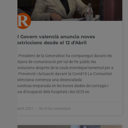
El Govern valencià anuncia noves
restriccions desde el 12 d’Abril
El President de la Generalitat ha comparegut davant els
mitjans de comunicació per tal de fer públic les
resolucions després de la taula interdepartamental per a
la Prevenció i Actuació davant la Covid19 La Comunitat
Valenciana comença una desescalada
cautelosa emparada en les bones dades de contagis i
taxa d’ocupació dels hospitals i les UCIS en
8 abril, 2021
No hi ha comentaris