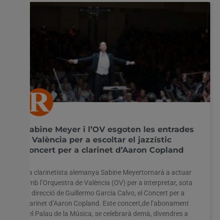
Sabine Meyer i l’OV esgoten les entrades
a València per a escoltar el jazzístic
concert per a clarinet d’Aaron Copland
La clarinetista alemanya Sabine Meyertornarà a actuar
amb l’Orquestra de València (OV) per a interpretar, sota
la direcció de Guillermo García Calvo, el Concert per a
clarinet d’Aaron Copland. Este concert,de l’abonament
del Palau de la Música, se celebrarà demà, divendres a