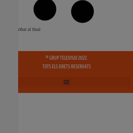
segles XVI al XIX
La Junta de Govern aprovarà demà el finançament
concedit per la Unió Europea al projecte ‘Regeneració
urbana de l’entorn de la plaça de la Ciutat de Bruges,
Llotja de la Seda, Mercat Central i Església dels Sants
Joans’. Ho ha anunciat la vicealcaldessa i regidora de
Desenvolupament i Renovació Urbana,
8 abril, 2021
No hi ha comentaris