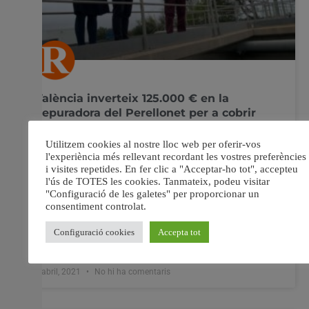
València inverteix 125.000 € en la
depuradora del Perellonet per a cobrir
l’augment de població a l’estiu
L’Ajuntament de València, a través de la regidoria del
Cicle Integral de l’Aigua, ha invertit 125.000 € en la
millora de l’estació depuradora d’aigües residuals
(EDAR) del Perellonet per a convertir la planta en “una
instal·lació flexible, capaç d’adaptar-se a variacions de
població durant l’any, que passen dels 1.000 habitants
8 abril, 2021
No hi ha comentaris