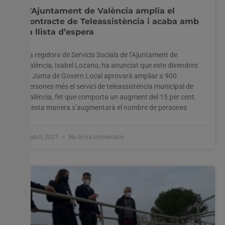
L’Ajuntament de València amplia el
contracte de Teleassistència i acaba amb
la llista d’espera
Utilitzem cookies al nostre lloc web per oferir-vos
l'experiència més rellevant recordant les vostres preferències
La regidora de Servicis Socials de l’Ajuntament de
i visites repetides. En fer clic a "Acceptar-ho tot", accepteu
València, Isabel Lozano, ha anunciat que este divendres
l'ús de TOTES les cookies. Tanmateix, podeu visitar
la Junta de Govern Local aprovarà ampliar a 900
"Configuració de les galetes" per proporcionar un
persones més el servici de teleassistència municipal de
consentiment controlat.
València, fet que comporta un augment del 15 per cent.
D’esta manera s’augmentarà el nombre de persones
Configuració cookies
Accepta tot
8 abril, 2021
No hi ha comentaris