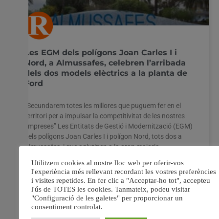
Les EGM dels polígons Joan Carles I i
Nord, a Almussafes, celebren l’arribada
dels dos models elèctrics a la planta de
Ford
“Secundarem totes les millores que puguem fer en el
territori per a impulsar la competitivitat de les nostres
empreses” Les Entitats de Gestió i Modernització (EGM)
dels polígons Joan Carles I i polígon Nord, tots dos a
Almussafes, i que aglutinen a la gran majoria
d’empreses proveïdores de Ford en
23 juny, 2022
No hi ha comentaris