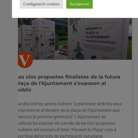
Les cinc propostes finalistes de la futura
plaça de l’Ajuntament s’exposen al
públic
Sandra Gómez anima tothom “a participar amb les seus
propostes en el disseny de la plaça de l’Ajuntament que
marcarà la pròxima generació” L’Ajuntament de
València ha exposat els panells de les cinc propostes
finalistes del concurs d’idees ‘Pensem la Plaça’ com a
fase final del procés de participació ciutadana