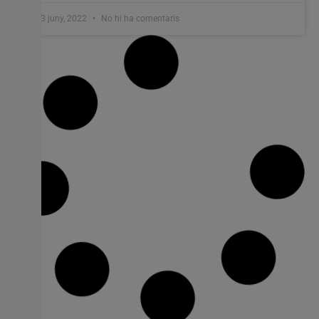
23 juny, 2022
No hi ha comentaris
Teresa Lanceta, Patricia Gómez i Mª
Jesús González guanyen els premis
Alfons Roig 2022 d’arts visuals
Els membres del jurat s’han reunit este dijous al Palau de