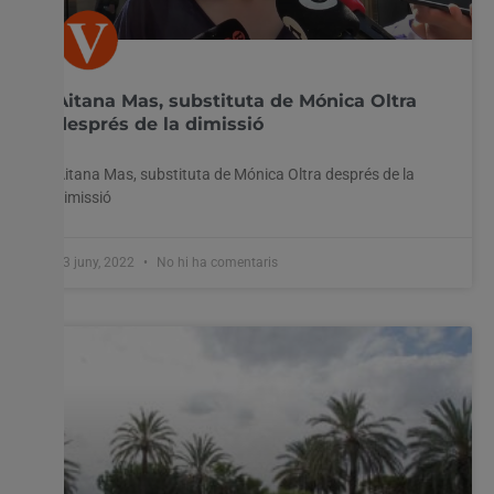
Aitana Mas, substituta de Mónica Oltra
després de la dimissió
Aitana Mas, substituta de Mónica Oltra després de la
dimissió
23 juny, 2022
No hi ha comentaris
Utilitzem cookies al nostre lloc web per oferir-vos
l'experiència més rellevant recordant les vostres preferències
i visites repetides. En fer clic a "Acceptar-ho tot", accepteu
l'ús de TOTES les cookies. Tanmateix, podeu visitar
"Configuració de les galetes" per proporcionar un
consentiment controlat.
Configuració cookies
Accepta tot