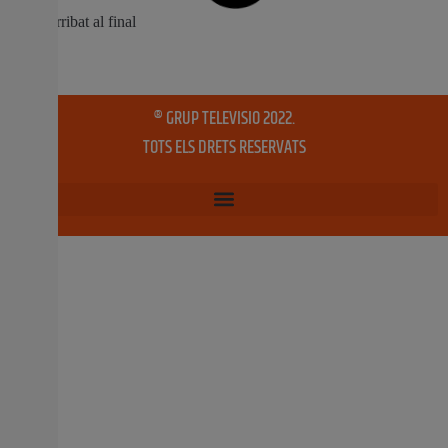
la Batlia de la corporació provincial per a resoldre la
convocatoria d’enguany del premi d’Arts Visuals
organitzat per l’àrea de Cultura de la Diputació Teresa
Lanceta resulta premiada per la seua trajectòria
artística, mentre que Patrícia Gómez i Maria
23 juny, 2022
No hi ha comentaris