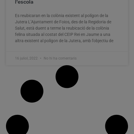
l’escola
Es reubicaran en la colònia existent al polígon de la
Jutera L’Ajuntament de Foios, des de la Regidoria de
Salut, està duent a terme la reubicació de la colònia
felina situada al costat del CEIP Rei en Jaume a una
altra existent al polígon de la Jutera, amb l’objectiu de
16 juliol, 2022
No hi ha comentaris