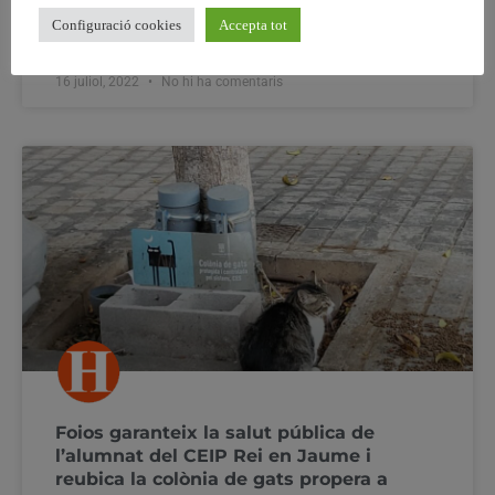
sergent
Configuració cookies
Accepta tot
16 juliol, 2022
No hi ha comentaris
Foios garanteix la salut pública de
l’alumnat del CEIP Rei en Jaume i
reubica la colònia de gats propera a