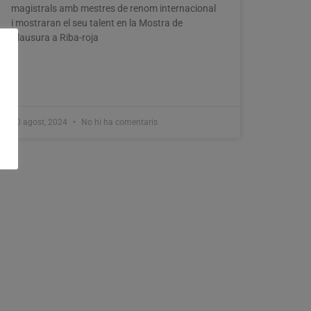
magistrals amb mestres de renom internacional
i mostraran el seu talent en la Mostra de
Clausura a Riba-roja
20 agost, 2024
No hi ha comentaris