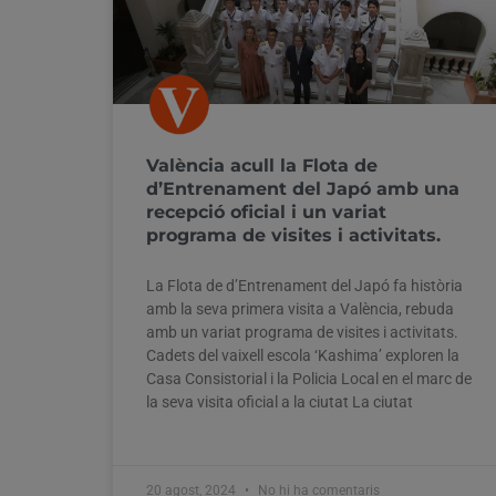
València acull la Flota de
d’Entrenament del Japó amb una
recepció oficial i un variat
programa de visites i activitats.
La Flota de d’Entrenament del Japó fa història
amb la seva primera visita a València, rebuda
amb un variat programa de visites i activitats.
Cadets del vaixell escola ‘Kashima’ exploren la
Casa Consistorial i la Policia Local en el marc de
la seva visita oficial a la ciutat La ciutat
20 agost, 2024
No hi ha comentaris