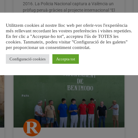
2016. La Policia Nacional captura a València un
pròfug peruà gràcies al projecte internacional “El
Paccto 2.0”, que facilita la cooperació en la
detenció de
Utilitzem cookies al nostre lloc web per oferir-vos l'experiència
més rellevant recordant les vostres preferències i visites repetides.
En fer clic a "Acceptar-ho tot", accepteu l'ús de TOTES les
cookies. Tanmateix, podeu visitar "Configuració de les galetes"
per proporcionar un consentiment controlat.
20 agost, 2024
No hi ha comentaris
Configuració cookies
Accepta tot