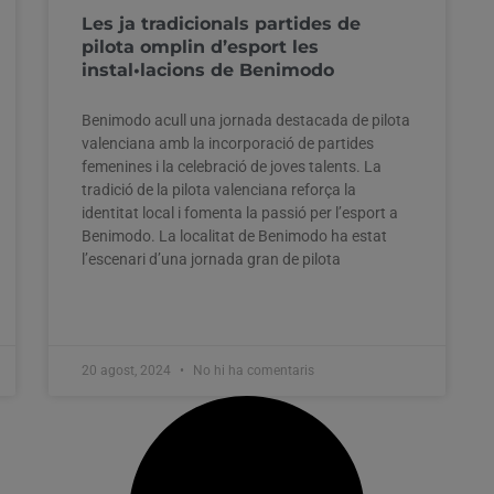
Les ja tradicionals partides de
pilota omplin d’esport les
instal•lacions de Benimodo
Benimodo acull una jornada destacada de pilota
valenciana amb la incorporació de partides
femenines i la celebració de joves talents. La
tradició de la pilota valenciana reforça la
identitat local i fomenta la passió per l’esport a
Benimodo. La localitat de Benimodo ha estat
l’escenari d’una jornada gran de pilota
20 agost, 2024
No hi ha comentaris