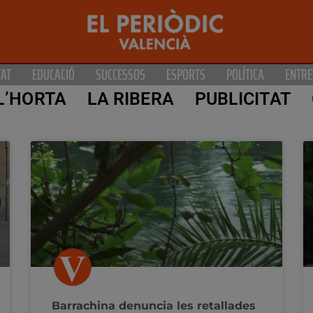
TAT
EDUCACIÓ
SUCCESSOS
ESPORTS
POLÍTICA
ENTRE
L’HORTA
LA RIBERA
PUBLICITAT
Barrachina denuncia les retallades