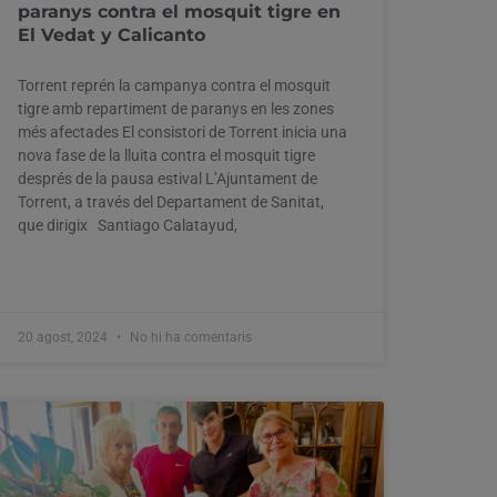
paranys contra el mosquit tigre en
El Vedat y Calicanto
Torrent reprén la campanya contra el mosquit
tigre amb repartiment de paranys en les zones
més afectades El consistori de Torrent inicia una
nova fase de la lluita contra el mosquit tigre
després de la pausa estival L’Ajuntament de
Torrent, a través del Departament de Sanitat,
que dirigix Santiago Calatayud,
20 agost, 2024
No hi ha comentaris