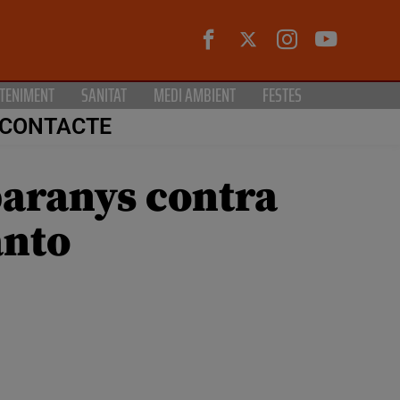
TENIMENT
SANITAT
MEDI AMBIENT
FESTES
CONTACTE
paranys contra
anto