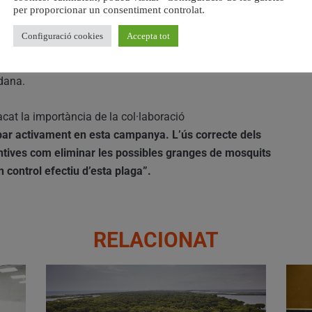
per proporcionar un consentiment controlat.
mbatre la proliferació del mosquit tigre, un insecte
Configuració cookies
Accepta tot
olèsties a la ciutadania. El repartiment de paranys és una
inclou també tractaments de desinsectació en zones
dana.
cat la importància de la col·laboració
ipar activament en esta campanya. L’ús correcte dels
tives com eliminar les possibles granges de mosquits
n control efectiu d’esta plaga”.
RELACIONAT