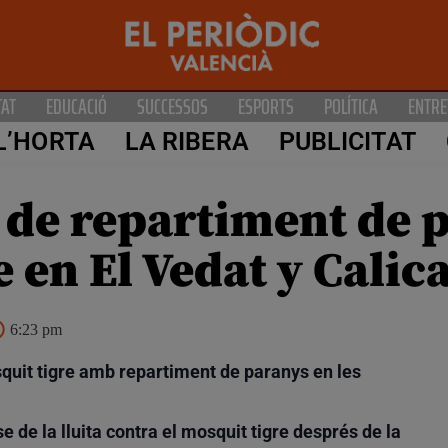
TAT
EDUCACIÓ
SUCCESSOS
ESPORTS
POLÍTICA
ENTRE
L’HORTA
LA RIBERA
PUBLICITAT
 de repartiment de 
e en El Vedat y Calic
6:23 pm
quit tigre amb repartiment de paranys en les
se de la lluita contra el mosquit tigre després de la