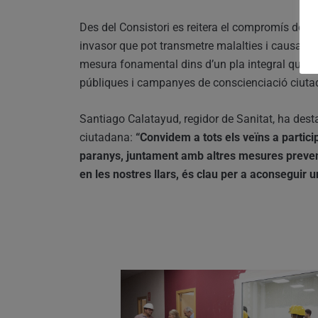
Des del Consistori es reitera el compromís de co
invasor que pot transmetre malalties i causar m
mesura fonamental dins d’un pla integral que 
públiques i campanyes de conscienciació ciuta
Santiago Calatayud, regidor de Sanitat, ha desta
ciutadana:
“Convidem a tots els veïns a partic
paranys, juntament amb altres mesures preven
en les nostres llars, és clau per a aconseguir u