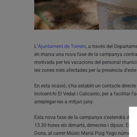
L’
Ajuntament de Torrent
, a través del Departam
en marxa una nova fase de la campanya contra 
motivada per les vacacions del personal municipa
les zones més afectades per la presència d’este 
En esta ocasió, s’ha establit un contacte direct
incloent-hi El Vedat i Calicanto, per a facilitar
arreplegar-les a mitjan juny.
Esta nova fase de la campanya s’estendrà duran
13.30 hores els dimarts, dimecres i dijous. Els 
Dona, al carrer Músic Marià Puig Yago número 