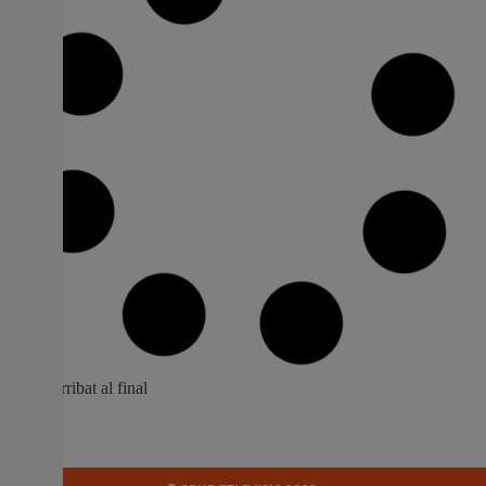
La Conselleria d’Educació s’amaga
davant els impagaments del Pla
Edificant a Manises
El conseller Rovira deixa plantada a la comunitat
educativa de Manises enfront de l’amenaça de la
paralització de les obres per impagaments de la
Generalitat L’Ajuntament de Manises lamenta l’actitud
del conseller d’Educació, Cultura, Universitats i
Ocupació, José Antonio Rovira, qui no s’ha presentat a
la seua pròpia convocatòria de