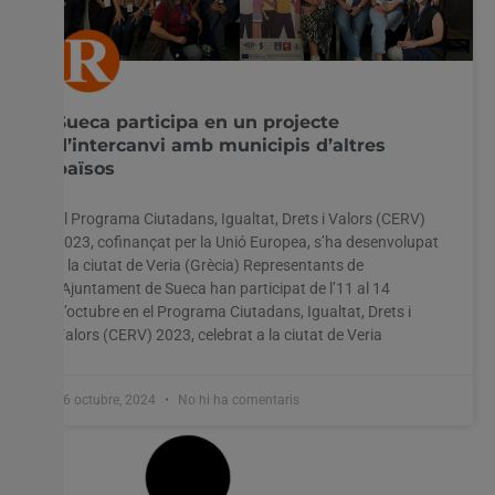
Sueca participa en un projecte
d’intercanvi amb municipis d’altres
països
El Programa Ciutadans, Igualtat, Drets i Valors (CERV)
2023, cofinançat per la Unió Europea, s’ha desenvolupat
a la ciutat de Veria (Grècia) Representants de
l’Ajuntament de Sueca han participat de l’11 al 14
d’octubre en el Programa Ciutadans, Igualtat, Drets i
Valors (CERV) 2023, celebrat a la ciutat de Veria
16 octubre, 2024
No hi ha comentaris