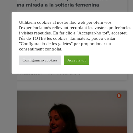
una mirada a la solteria femenina
L’ETNO, Museu Valencià d’Etnologia, inaugura
l’exposició temporal ‘Fadrines’ Explora les vides de
dones solteres durant els anys 40 i 50, en un context
social que imposava el matrimoni i la maternitat com a
norma. Aquesta exposició, juntament amb un
documental interactiu, s’endinsa en les experiències
d’aquestes feministes intuïtives que van
16 octubre, 2024
No hi ha comentaris