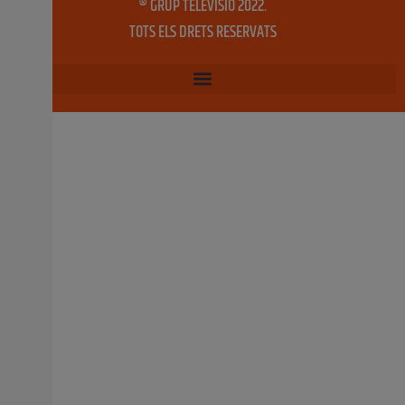
16 octubre, 2024
No hi ha comentaris
Els hospitals Doctor Peset i La Ribera
resulten guardonats en els Best Spanish
Hospitals Awards