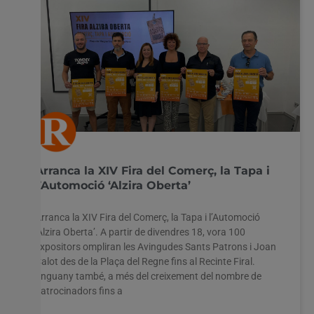
Arranca la XIV Fira del Comerç, la Tapa i
l’Automoció ‘Alzira Oberta’
Arranca la XIV Fira del Comerç, la Tapa i l’Automoció
‘Alzira Oberta’. A partir de divendres 18, vora 100
expositors ompliran les Avingudes Sants Patrons i Joan
Calot des de la Plaça del Regne fins al Recinte Firal.
Enguany també, a més del creixement del nombre de
patrocinadors fins a