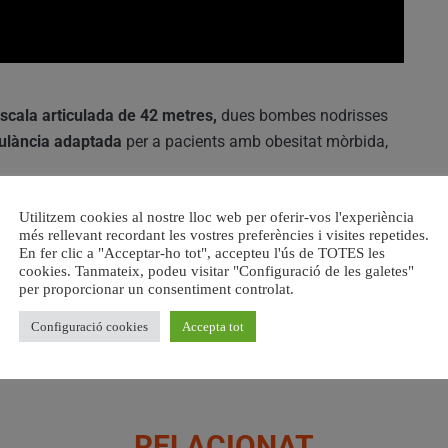
scala articulada de 42 metres,
dues bombes nodrisses
ulància adaptada
per a pacients amb obesitat mòrbida,
flota per garantir un millor servei
Utilitzem cookies al nostre lloc web per oferir-vos l'experiència
i va exigir més
més rellevant recordant les vostres preferències i visites repetides.
equada i ben formada.
En fer clic a "Acceptar-ho tot", accepteu l'ús de TOTES les
cookies. Tanmateix, podeu visitar "Configuració de les galetes"
per proporcionar un consentiment controlat.
rc Central de Bombers,
que inclourà la creació d’un museu
ucar la
població sobre la prevenció d’incendis i
Configuració cookies
Accepta tot
tat.
RELACIONAT