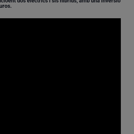
ncloent dos elèctrics i sis híbrids, amb una inversió
uros.