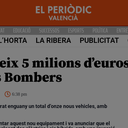
TAT
EDUCACIÓ
SUCCESSOS
ESPORTS
POLÍTICA
ENTRE
L’HORTA
LA RIBERA
PUBLICITAT
eix 5 milions d’euro
ls Bombers
6:38 pm
rat enguany un total d’onze nous vehicles, amb
ntar aquest nou equipament i va anunciar que el