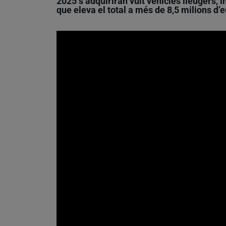
2025 s’adquiriran vuit vehicles lleugers, i
que eleva el total a més de 8,5 milions d’e