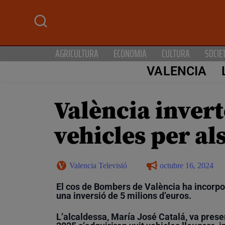
AGRICULTURA
ECONOMIA
CULTURA
SOCIE
VALENCIA
València invert
vehicles per a
Valencia Televisió
octubre 16, 2024
El cos de Bombers de València ha incorpo
una inversió de 5 milions d’euros.
L’alcaldessa, María José Catalá, va prese