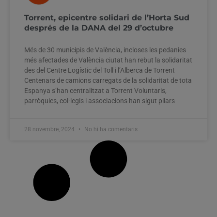
Torrent, epicentre solidari de l’Horta Sud
després de la DANA del 29 d’octubre
Més de 30 municipis de València, incloses les pedanies
més afectades de València ciutat han rebut la solidaritat
des del Centre Logístic del Toll i l’Alberca de Torrent
Centenars de camions carregats de la solidaritat de tota
Espanya s’han centralitzat a Torrent Voluntaris,
parròquies, col·legis i associacions han sigut pilars
28 novembre, 2024
No hi ha comentaris