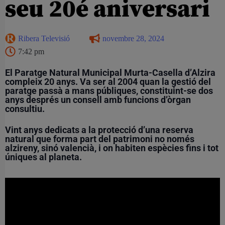
seu 20é aniversari
Ribera Televisió
novembre 28, 2024
7:42 pm
El Paratge Natural Municipal Murta-Casella d’Alzira
compleix 20 anys. Va ser al 2004 quan la gestió del
paratge passà a mans públiques, constituint-se dos
anys després un consell amb funcions d’òrgan
consultiu.
Vint anys dedicats a la protecció d’una reserva
natural que forma part del patrimoni no només
alzireny, sinó valencià, i on habiten espècies fins i tot
úniques al planeta.