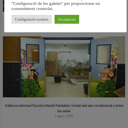
"Configuració de les galetes" per proporcionar un
consentiment controlat.
Configuració cookies
Accepta tot
València retira prop de 15.000 litres de residus de la Devesa durant el mes de
juliol
6 agost, 2026
València reforma l’Escola Infantil Pardalets i instal·larà aire condicionat a totes
les aules
5 agost, 2026