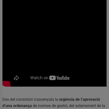
Des del consistori s’assenyala la
urgència de l’aprovació
d’una ordenança
de normes de gestió, del soterrament de la