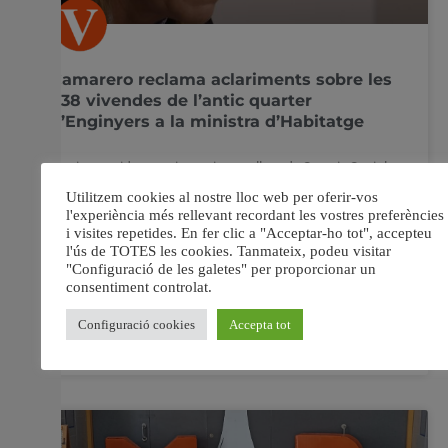
Camarero reclama aclariments sobre les
438 vivendes de l’antic quarter
d’Enginyers a la ministra d’Habitatge
La vicepresidenta primera i consellera de Serveis Socials,
Igualtat i Habitatge, Susana Camarero, ha demanat a la
ministra d’Habitatge i Agenda Urbana, Isabel Rodríguez,
que aclare si trenca el conveni per a la construcció de
438 habitatges en l’antic quarter d’Enginyers de
València. Camarero ha lamentat el retard significatiu
que
13 gener, 2025
No hi ha comentaris