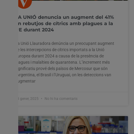
LA UNIÓ denuncia un augment del 41%
en rebutjos de cítrics amb plagues a la
UE durant 2024
La Unió Llauradora denúncia un preocupant augment
de les intercepcions de cítrics importats a la Unió
Europea durant 2024 a causa de la presència de
plagues i malalties de quarantena. L’increment més
significatiu prové dels països de Mercosur que són
l’Argentina, el Brasil i l’Uruguai, on les deteccions van
augmentar
13 gener, 2025
No hi ha comentaris