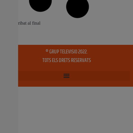
La Unió Llauradora ha sol·licitat a la Conselleria
d’Agricultura que augmente els controls en els lineals de
les cadenes de distribució de la Comunitat Valenciana
per a detectar raïm de taula importat amb matèries
actives de fitosanitaris prohibits en la Unió Europea o
que superen els límits màxims de residus
13 gener, 2025
No hi ha comentaris