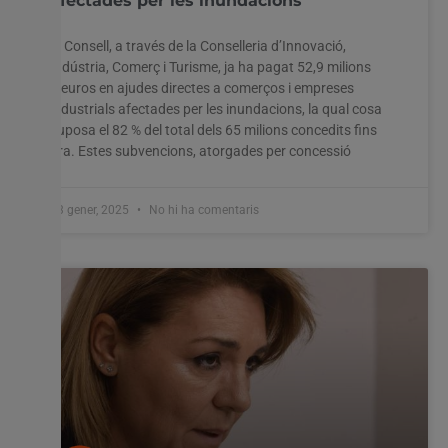
afectades per les inundacions
El Consell, a través de la Conselleria d’Innovació,
Indústria, Comerç i Turisme, ja ha pagat 52,9 milions
Utilitzem cookies al nostre lloc web per oferir-vos
d’euros en ajudes directes a comerços i empreses
l'experiència més rellevant recordant les vostres preferències
industrials afectades per les inundacions, la qual cosa
i visites repetides. En fer clic a "Acceptar-ho tot", accepteu
l'ús de TOTES les cookies. Tanmateix, podeu visitar
suposa el 82 % del total dels 65 milions concedits fins
"Configuració de les galetes" per proporcionar un
ara. Estes subvencions, atorgades per concessió
consentiment controlat.
Configuració cookies
Accepta tot
13 gener, 2025
No hi ha comentaris