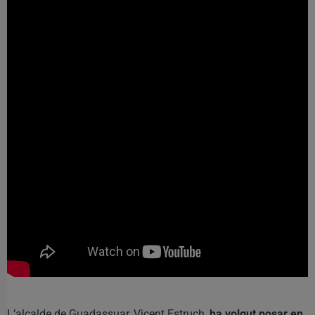
L’alcalde de Guadassuar, Vicent Estruch,
ha volgut posar en