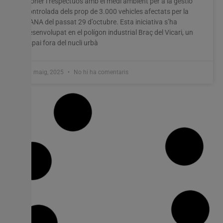
pioner i respectuós amb el medi ambient per a la gestió
controlada dels prop de 3.000 vehicles afectats per la
DANA del passat 29 d’octubre. Esta iniciativa s’ha
desenvolupat en el polígon industrial Braç del Vicari, un
espai fora del nucli urbà
13 maig, 2025
No hi ha comentaris