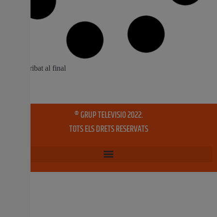
‘Fira Mislata’ omplirà la ciutat de comerç,
esport, gastronomia i oci del 16 al 18 de
maig
La ciutat de Mislata celebrarà del 16 al 18 de maig la
seua tercera edició de ‘Fira Mislata’, una gran cita oberta
a tots els públics on es visibilitzarà l’oferta comercial,
esportiva, gastronòmica i cultural de la localitat. El
Recinte Firal del carrer Hospital serà l’espai que acollirà
aquest macroesdeveniment,
13 maig, 2025
No hi ha comentaris