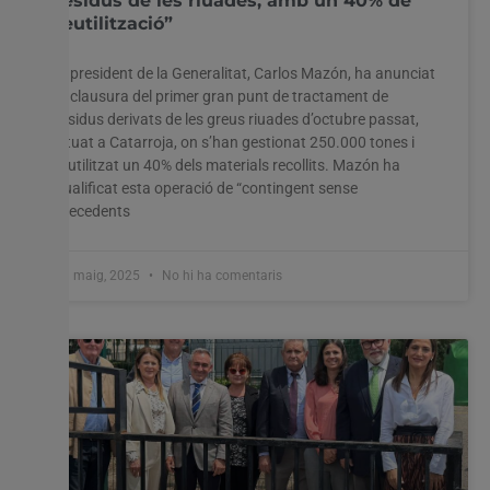
residus de les riuades, amb un 40% de
reutilització”
El president de la Generalitat, Carlos Mazón, ha anunciat
la clausura del primer gran punt de tractament de
Utilitzem cookies al nostre lloc web per oferir-vos
residus derivats de les greus riuades d’octubre passat,
l'experiència més rellevant recordant les vostres preferències
situat a Catarroja, on s’han gestionat 250.000 tones i
i visites repetides. En fer clic a "Acceptar-ho tot", accepteu
reutilitzat un 40% dels materials recollits. Mazón ha
l'ús de TOTES les cookies. Tanmateix, podeu visitar
qualificat esta operació de “contingent sense
"Configuració de les galetes" per proporcionar un
precedents
consentiment controlat.
Configuració cookies
Accepta tot
13 maig, 2025
No hi ha comentaris