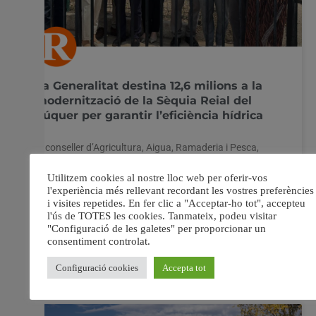
La Generalitat destina 12,6 milions a la
modernització de la Sèquia Reial del
Xúquer per garantir l’eficiència hídrica
El conseller d’Agricultura, Aigua, Ramaderia i Pesca,
Miguel Barrachina, ha reafirmat el compromís del
Consell amb la modernització del regadiu com a mesura
clau per garantir l’estalvi i l’ús eficient de l’aigua. Durant
l’acte simbòlic de la Suelta de les Aigües de la Sèquia
Reial del Xúquer, celebrat a Antella,
13 maig, 2025
No hi ha comentaris