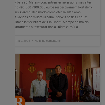
Corbera i El Mareny concentren les inversions més altes,
amb 493.000 i 300.000 euros respectivament Fortaleny,
Tous, Càrcer i Benimodo completen la llista amb
actuacions de millora urbana i serveis bàsics Enguix
destaca la flexibilitat del Pla Obert i Mompó anima els
ajuntaments a “executar fins a l’últim euro” La
13 maig, 2025
No hi ha comentaris