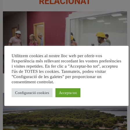
RELACIONAT
Utilitzem cookies al nostre lloc web per oferir-vos
l'experiència més rellevant recordant les vostres preferències
i visites repetides. En fer clic a "Acceptar-ho tot", accepteu
l'ús de TOTES les cookies. Tanmateix, podeu visitar
"Configuració de les galetes" per proporcionar un
consentiment controlat.
València ultima el nou centre per a persones majors del barri de Sant Antoni
6 agost, 2026
Configuració cookies
Accepta tot