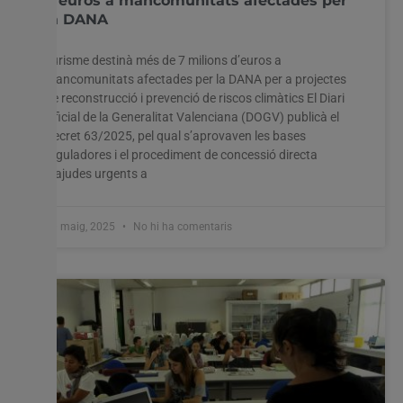
d’euros a mancomunitats afectades per
la DANA
Turisme destinà més de 7 milions d’euros a
mancomunitats afectades per la DANA per a projectes
de reconstrucció i prevenció de riscos climàtics El Diari
Oficial de la Generalitat Valenciana (DOGV) publicà el
Utilitzem cookies al nostre lloc web per oferir-vos
Decret 63/2025, pel qual s’aprovaven les bases
l'experiència més rellevant recordant les vostres preferències
reguladores i el procediment de concessió directa
i visites repetides. En fer clic a "Acceptar-ho tot", accepteu
l'ús de TOTES les cookies. Tanmateix, podeu visitar
d’ajudes urgents a
"Configuració de les galetes" per proporcionar un
consentiment controlat.
20 maig, 2025
No hi ha comentaris
Configuració cookies
Accepta tot