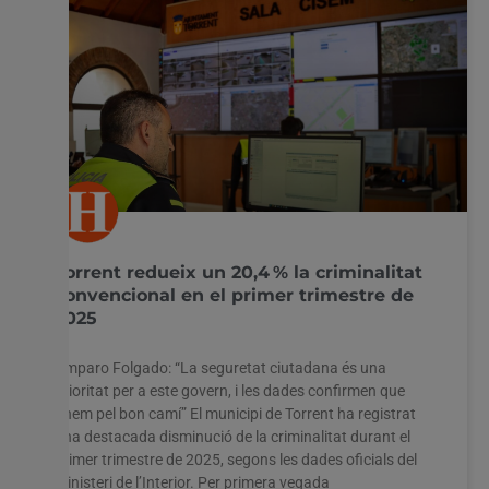
Torrent redueix un 20,4 % la criminalitat
convencional en el primer trimestre de
2025
Amparo Folgado: “La seguretat ciutadana és una
prioritat per a este govern, i les dades confirmen que
anem pel bon camí” El municipi de Torrent ha registrat
una destacada disminució de la criminalitat durant el
primer trimestre de 2025, segons les dades oficials del
Ministeri de l’Interior. Per primera vegada