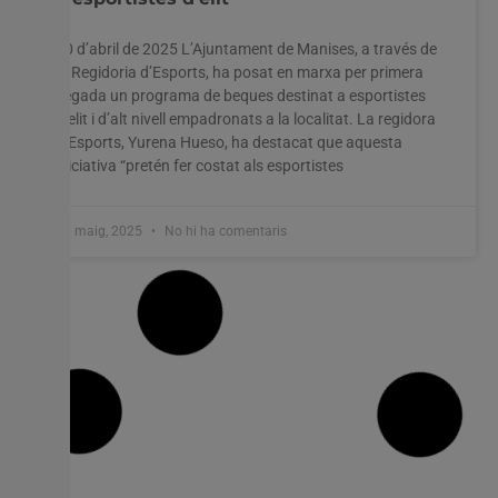
20 d’abril de 2025 L’Ajuntament de Manises, a través de
la Regidoria d’Esports, ha posat en marxa per primera
vegada un programa de beques destinat a esportistes
d’elit i d’alt nivell empadronats a la localitat. La regidora
d’Esports, Yurena Hueso, ha destacat que aquesta
iniciativa “pretén fer costat als esportistes
20 maig, 2025
No hi ha comentaris