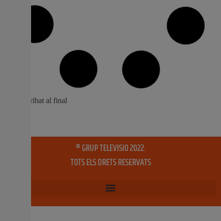
El Consell autoritza la contractació
d’emergència per a recuperar els centres
educatius afectats per la riuada
L’objectiu és garantir la tornada a la normalitat dels
centres afectats en el menor temps possible Es destinen
26.894.234 euros, que podran ser cofinançats per la UE
El Consell ha pres nota de la declaració d’emergència per
a executar les actuacions de recuperació i restauració
de 60 centres educatius públics
20 maig, 2025
No hi ha comentaris