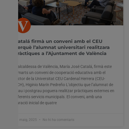
Catalá firmà un conveni amb el CEU
perquè l’alumnat universitari realitzara
pràctiques a l’Ajuntament de València
L’alcaldessa de València, María José Catalá, firmà este
dimarts un conveni de cooperació educativa amb el
rector de la Universitat CEU Cardenal Herrera (CEU-
UCH), Higinio Marín Pedreño L’objectiu que l’alumnat de
grau i postgrau poguera realitzar pràctiques externes en
diferents servicis municipals. El conveni, amb una
duració inicial de quatre
20 maig, 2025
No hi ha comentaris