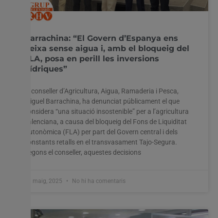
Barrachina: “El Govern d’Espanya ens
deixa sense aigua i, amb el bloqueig del
FLA, posa en perill les inversions
hídriques”
El conseller d’Agricultura, Aigua, Ramaderia i Pesca,
Miguel Barrachina, ha denunciat públicament el que
considera “una situació insostenible” per a l’agricultura
valenciana, a causa del bloqueig del Fons de Liquiditat
Autonòmica (FLA) per part del Govern central i dels
constants retalls en el transvasament Tajo-Segura.
Segons el conseller, aquestes decisions
20 maig, 2025
No hi ha comentaris