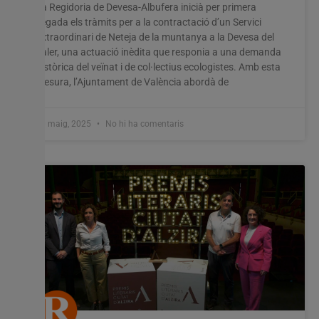
La Regidoria de Devesa-Albufera inicià per primera
vegada els tràmits per a la contractació d’un Servici
Extraordinari de Neteja de la muntanya a la Devesa del
Saler, una actuació inèdita que responia a una demanda
històrica del veïnat i de col·lectius ecologistes. Amb esta
mesura, l’Ajuntament de València abordà de
20 maig, 2025
No hi ha comentaris