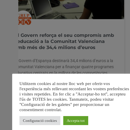
El Govern reforça el seu compromís amb
l’educació a la Comunitat Valenciana
amb més de 34,4 milions d’euros
El Govern d’Espanya destinarà 34,4 milions d’euros a la
Comunitat Valenciana per a finançar quatre programes
educatius centrats en la millora de les competències
matemàtica i lectora, l’educació inclusiva i la reducció de
l’abandonament escolar primerenc. Aquesta inversió
forma part del repartiment estatal de 311,4 milions
d’euros aprovat pel Consell
20 maig, 2025
No hi ha comentaris