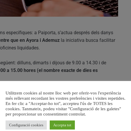
ons específiques: a Paiporta, s’actua després dels danys
entre que en Ayora i Ademuz
la iniciativa busca facilitar
oficines liquidades.
egüent: dilluns, dimarts i dijous de 9.00 a 14.30 i de
.00 a 15.00 hores (el nombre exacte de dies es
ena accessibilitat dels locals, així com les condicions
Utilitzem cookies al nostre lloc web per oferir-vos l'experiència
més rellevant recordant les vostres preferències i visites repetides.
comoditat.
La Generalitat aportarà el personal
En fer clic a "Acceptar-ho tot", accepteu l'ús de TOTES les
ls necessaris per a la gestió.
cookies. Tanmateix, podeu visitar "Configuració de les galetes"
per proporcionar un consentiment controlat.
 un total de
68 punts d’atenció presencial
en tota la
Configuració cookies
Accepta tot
rovíncia de València, 26 a Alacant i 11 a Castelló, en el