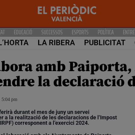
TAT
EDUCACIÓ
SUCCESSOS
ESPORTS
POLÍTICA
ENTRE
L’HORTA
LA RIBERA
PUBLICITAT
labora amb Paiporta,
ndre la declaració d
5:04 pm
erirà durant el mes de juny un servei
r a la realització de les declaracions de l’Impost
IRPF) corresponent a l’exercici 2024.