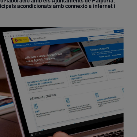
 col·laboració amb els Ajuntaments de
Paiporta
,
icipals acondicionats amb connexió a internet i