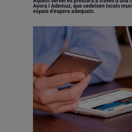
Aquest servei es prestarà a través d’una
Ayora
i
Ademuz
, que cedeixen locals mun
espais d’espera adequats.