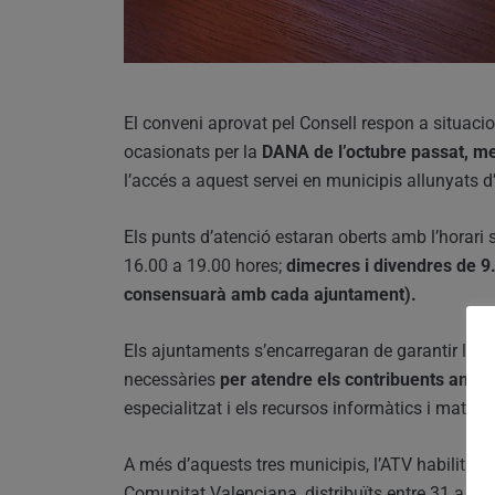
El conveni aprovat pel Consell respon a situaci
ocasionats per la
DANA de l’octubre passat, m
l’accés a aquest servei en municipis allunyats d’
Els punts d’atenció estaran oberts amb l’horari s
16.00 a 19.00 hores;
dimecres i divendres de 9
consensuarà amb cada ajuntament).
Els ajuntaments s’encarregaran de garantir la pl
necessàries
per atendre els contribuents amb 
especialitzat i els recursos informàtics i materia
A més d’aquests tres municipis, l’ATV habilitarà
Comunitat Valenciana, distribuïts entre 31 a la p