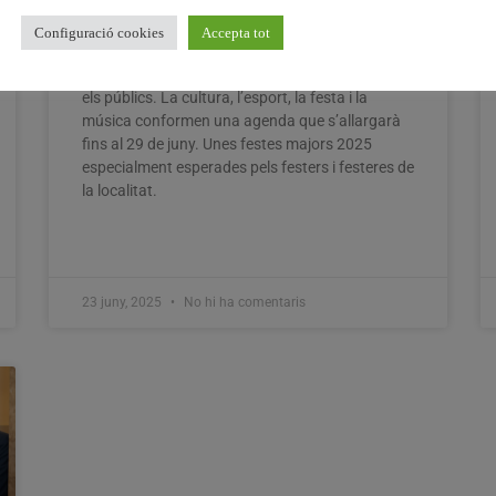
la replegà dels Festers i Festeres
Configuració cookies
Accepta tot
Benetússer inicia un any més la seua setmana
gran amb una programació diversa i per a tots
els públics. La cultura, l’esport, la festa i la
música conformen una agenda que s’allargarà
fins al 29 de juny. Unes festes majors 2025
especialment esperades pels festers i festeres de
la localitat.
23 juny, 2025
No hi ha comentaris