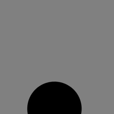
AVA-ASAJA demana canvis en la
normativa d’etiquetatge de l’arròs
després d’una denúncia arxivada
Denúncia arxivada contra ALDI Reivindicacions
d’AVA-ASAJA L’Associació Valenciana
d’Agricultors (AVA-ASAJA) ha sol·licitat
formalment al comissari europeu d’Agricultura i