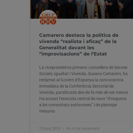
Camarero destaca la política de
vivenda “realista i eficaç” de la
Generalitat davant les
“improvisacions” de l’Estat
La vicepresidenta primera i consellera de Serveis
Socials, Igualtat i Vivenda, Susana Camarero, ha
reclamat al Govern d’Espanya la convocatòria
immediata de la Conferència Sectorial de
Vivenda, paralitzada des de fa més de set mesos
Ha acusat l’executiu central de viure “d’esquena
a les comunitats autònomes” i de plantejar
mesures
23 juny, 2025
No hi ha comentaris