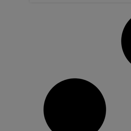
Alzira rep 585.613 € del Ministeri de
Joventut i Infància per a projectes
post-DANA
L’Ajuntament d’Alzira ha rebut una subvenció
directa de 585.613 € del Ministeri de Joventut i
Infància per finançar prestacions bàsiques
d’infància, adolescència i joventut com a mesura
de resposta als danys ocasionats per la DANA.
Desglossament del finançament Despeses
corrents (365.613 €) Riu d’emocions (60.000
€)Suport psicosocial i atenció individual