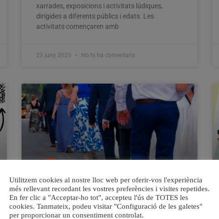
xarrades, exposicions i activitats lúdiques,
dirigides a diferents públics i edats. Les
activitats començaren amb
23 juny, 2025
No hi ha comentaris
Utilitzem cookies al nostre lloc web per oferir-vos l'experiència
més rellevant recordant les vostres preferències i visites repetides.
En fer clic a "Acceptar-ho tot", accepteu l'ús de TOTES les
Benetússer inicia la seua
cookies. Tanmateix, podeu visitar "Configuració de les galetes"
Programació de Festes amb
per proporcionar un consentiment controlat.