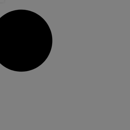
El fòrum d’ocupació Connecta’t
Quart de Poblet aconsegueix 33
contractacions en la seua primera
edició
La primera edició del fòrum d’ocupació
Connecta’t Quart de Poblet Organitzat per RH
en Positiu amb el suport de l’Ajuntament de