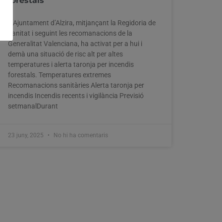
forestals
L’Ajuntament d’Alzira, mitjançant la Regidoria de
Sanitat i seguint les recomanacions de la
Generalitat Valenciana, ha activat per a hui i
demà una situació de risc alt per altes
temperatures i alerta taronja per incendis
forestals. Temperatures extremes
Recomanacions sanitàries Alerta taronja per
incendis Incendis recents i vigilància Previsió
setmanalDurant
23 juny, 2025
No hi ha comentaris