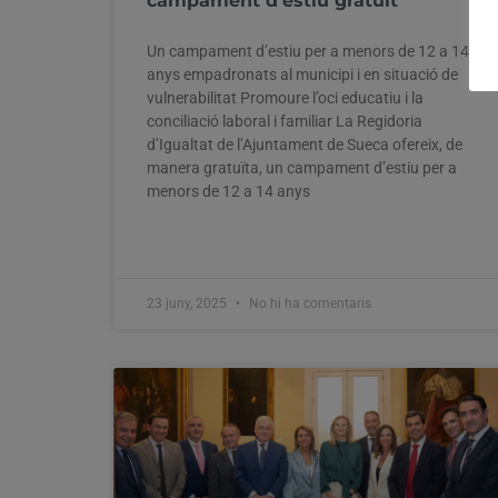
campament d’estiu gratuït
Un campament d’estiu per a menors de 12 a 14
anys empadronats al municipi i en situació de
vulnerabilitat Promoure l’oci educatiu i la
conciliació laboral i familiar La Regidoria
d’Igualtat de l’Ajuntament de Sueca ofereix, de
manera gratuïta, un campament d’estiu per a
menors de 12 a 14 anys
23 juny, 2025
No hi ha comentaris