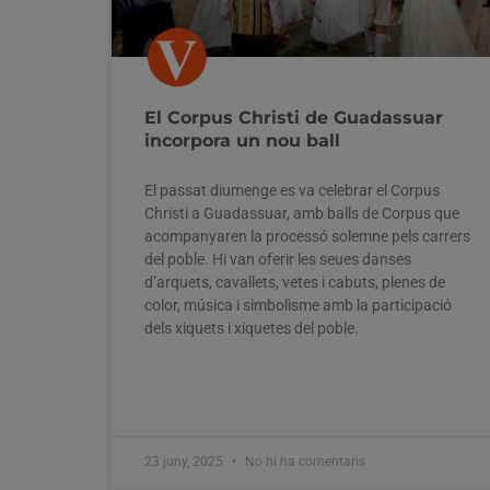
El Corpus Christi de Guadassuar
incorpora un nou ball
El passat diumenge es va celebrar el Corpus
Christi a Guadassuar, amb balls de Corpus que
acompanyaren la processó solemne pels carrers
del poble. Hi van oferir les seues danses
d’arquets, cavallets, vetes i cabuts, plenes de
color, música i simbolisme amb la participació
dels xiquets i xiquetes del poble.
23 juny, 2025
No hi ha comentaris