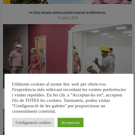
👀 Una mirada atenta puede marcar la diferencia.
31 juliol, 2026
Utilitzem cookies al nostre lloc web per oferir-vos
l'experiència més rellevant recordant les vostres preferències
i visites repetides. En fer clic a "Acceptar-ho tot", accepteu
València ultima el nou centre per a persones majors del barri de Sant Antoni
l'ús de TOTES les cookies. Tanmateix, podeu visitar
6 agost, 2026
"Configuració de les galetes" per proporcionar un
consentiment controlat.
Configuració cookies
Accepta tot