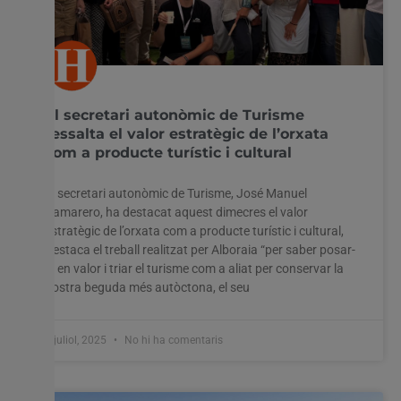
El secretari autonòmic de Turisme
ressalta el valor estratègic de l’orxata
com a producte turístic i cultural
El secretari autonòmic de Turisme, José Manuel
Camarero, ha destacat aquest dimecres el valor
estratègic de l’orxata com a producte turístic i cultural,
Destaca el treball realitzat per Alboraia “per saber posar-
la en valor i triar el turisme com a aliat per conservar la
nostra beguda més autòctona, el seu
9 juliol, 2025
No hi ha comentaris