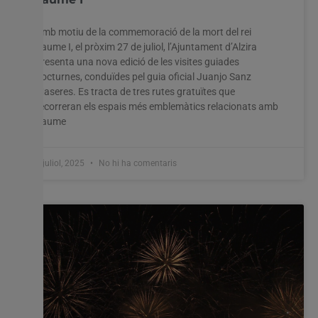
Amb motiu de la commemoració de la mort del rei
Jaume I, el pròxim 27 de juliol, l’Ajuntament d’Alzira
presenta una nova edició de les visites guiades
nocturnes, conduïdes pel guia oficial Juanjo Sanz
Maseres. Es tracta de tres rutes gratuïtes que
recorreran els espais més emblemàtics relacionats amb
Jaume
9 juliol, 2025
No hi ha comentaris