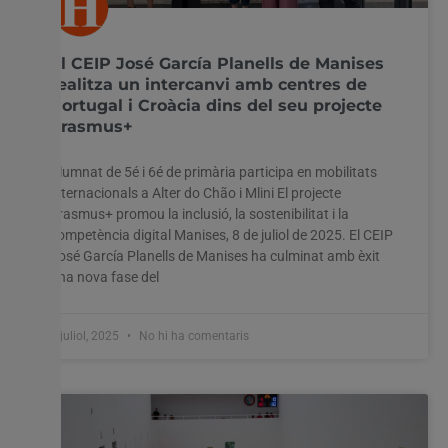
El CEIP José García Planells de Manises
realitza un intercanvi amb centres de
Portugal i Croàcia dins del seu projecte
Utilitzem cookies al nostre lloc web per oferir-vos
Erasmus+
l'experiència més rellevant recordant les vostres preferències
i visites repetides. En fer clic a "Acceptar-ho tot", accepteu
l'ús de TOTES les cookies. Tanmateix, podeu visitar
Alumnat de 5é i 6é de primària participa en mobilitats
"Configuració de les galetes" per proporcionar un
internacionals a Alter do Chão i Mlini El projecte
consentiment controlat.
Erasmus+ promou la inclusió, la sostenibilitat i la
competència digital Manises, 8 de juliol de 2025. El CEIP
Configuració cookies
Accepta tot
José García Planells de Manises ha culminat amb èxit
una nova fase del
9 juliol, 2025
No hi ha comentaris