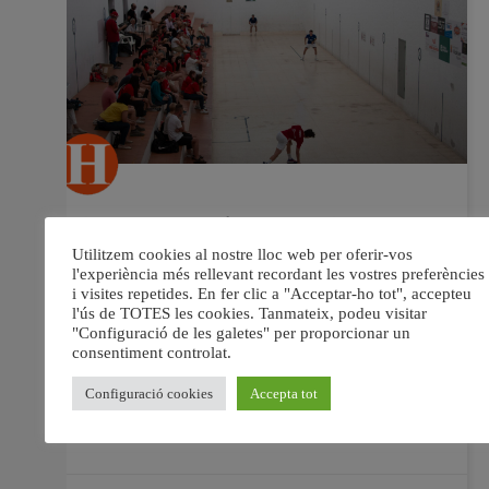
Alcàsser acull les finals del 14é
Campionat Autonòmic Individual de
Raspall
Del 11 al 13 de juliol, el trinquet municipal es convertirà
en l’epicentre de la pilota valenciana Les finals reuniran
els millors jugadors i jugadores de la Comunitat
Valenciana El trinquet municipal d’Alcàsser serà este
cap de setmana l’escenari de les finals del 14é
Campionat Autonòmic Individual de Raspall –