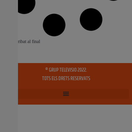
València inverteix 1,2 milions d’euros per
a fer el Mercat d’Algirós més eficient,
sostenible i confortable
L’Ajuntament de València ha iniciat les obres de millora
de l’eficiència energètica al Mercat d’Algirós, amb una
inversió de 1,2 milions d’euros. La intervenció inclou la
instal·lació de noves màquines de climatització amb
tecnologia “inverter”, que milloraran la temperatura
interior en 40.000 frigoríes. La alcaldessa María José
Catalá, acompanyada pel
9 juliol, 2025
No hi ha comentaris