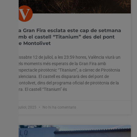
La Gran Fira esclata este cap de setmana
amb el castell “Titanium” des del pont
de Montolivet
Dissabte 12 de juliol, a les 23:59 hores, València viurà un
dels moments més esperats de la Gran Fira amb
l’espectacle pirotècnic “Titanium”, a càrrec de Pirotècnia
Valenciana. El castell es dispararà des del pont de
Montolivet, dins del programa oficial de pirotècnia de la
Fira. El castell “Titanium” és
9 juliol, 2025
No hi ha comentaris