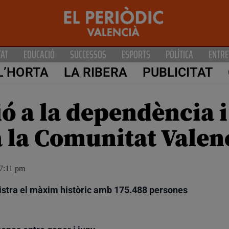
TAT
EDUCACIÓ
SUCCESSOS
ESPORTS
POLÍTICA
ENTRE
L’HORTA
LA RIBERA
PUBLICITAT
ó a la dependència i
 a la Comunitat Vale
7:11 pm
gistra el màxim històric amb 175.488 persones