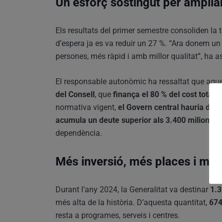
Un esforç sostingut per ampliar
Els resultats del primer semestre consoliden la t
d’espera ja es va reduir un 27 %. “Ara donem un
persones, més ràpid i amb millor qualitat”, ha 
El responsable autonòmic ha ressaltat que aque
del Consell
, que
finança el 80 % del cost total
normativa vigent,
el Govern central hauria de s
acumula un deute superior als 3.400 milions d
dependència.
Més inversió, més places i mill
Durant l’any 2024, la Generalitat va destinar
1.3
més alta de la història. D’aquesta quantitat,
674
resta a programes, serveis i centres.