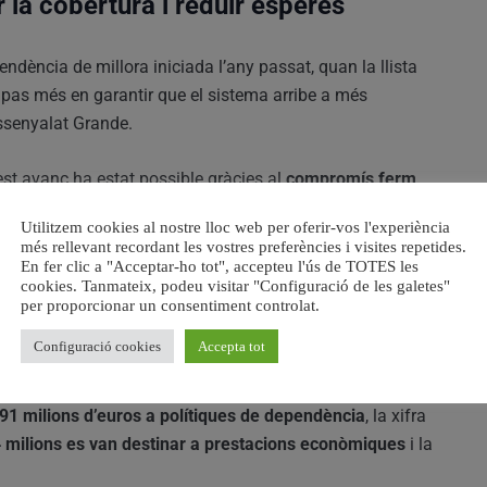
 la cobertura i reduir esperes
endència de millora iniciada l’any passat, quan la llista
 pas més en garantir que el sistema arribe a més
assenyalat Grande.
st avanç ha estat possible gràcies al
compromís ferm
 del sistema de dependència
, tot i que, segons la
Utilitzem cookies al nostre lloc web per oferir-vos l'experiència
ufragar el 50 %
. En aquest sentit, ha denunciat que l’Estat
més rellevant recordant les vostres preferències i visites repetides.
’euros
amb la Comunitat Valenciana en matèria de
En fer clic a "Acceptar-ho tot", accepteu l'ús de TOTES les
cookies. Tanmateix, podeu visitar "Configuració de les galetes"
per proporcionar un consentiment controlat.
Configuració cookies
Accepta tot
or atenció
91 milions d’euros a polítiques de dependència
, la xifra
 milions es van destinar a prestacions econòmiques
i la