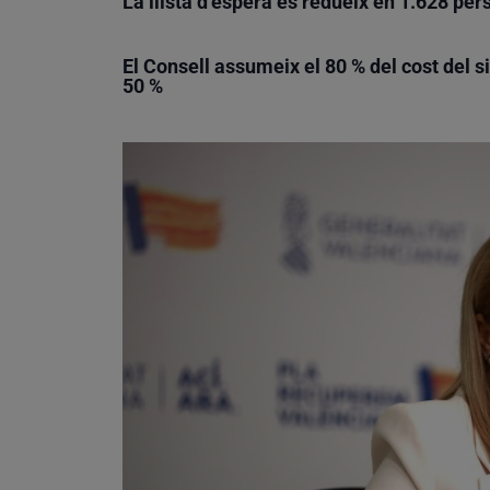
La llista d’espera es redueix en 1.628 per
El Consell assumeix el 80 % del cost del s
50 %