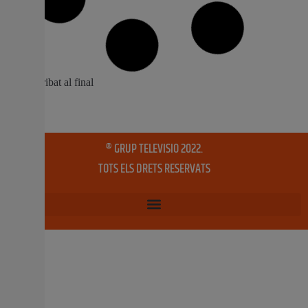
Gastronòmic de Rabo de Bou
Algemesí celebra la II edició del Certamen Gastronòmic
de Rabo de Bou amb restaurants de tota Espanya El
jurat presidit pel xef Alejandro del Toro triarà els millors
plats en un esdeveniment obert al públic La ciutat
d’Algemesí serà l’escenari, el pròxim 22 de setembre, de
la II edició del
19 setembre, 2025
No hi ha comentaris