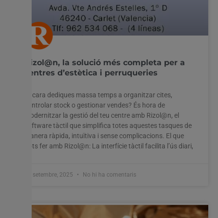
Rizol@n, la solució més completa per a
centres d’estètica i perruqueries
Encara dediques massa temps a organitzar cites,
controlar stock o gestionar vendes? És hora de
modernitzar la gestió del teu centre amb Rizol@n, el
software tàctil que simplifica totes aquestes tasques de
manera ràpida, intuïtiva i sense complicacions. El que
pots fer amb Rizol@n: La interfície tàctil facilita l’ús diari,
19 setembre, 2025
No hi ha comentaris