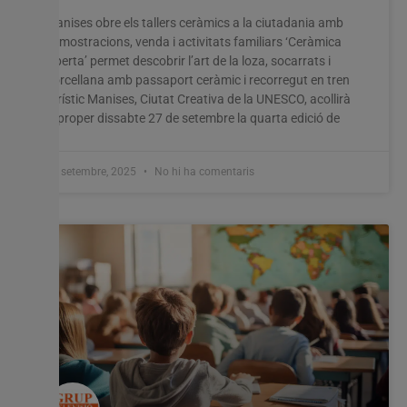
Manises obre els tallers ceràmics a la ciutadania amb
demostracions, venda i activitats familiars ‘Ceràmica
Oberta’ permet descobrir l’art de la loza, socarrats i
porcellana amb passaport ceràmic i recorregut en tren
Utilitzem cookies al nostre lloc web per oferir-vos
turístic Manises, Ciutat Creativa de la UNESCO, acollirà
l'experiència més rellevant recordant les vostres preferències
el proper dissabte 27 de setembre la quarta edició de
i visites repetides. En fer clic a "Acceptar-ho tot", accepteu
l'ús de TOTES les cookies. Tanmateix, podeu visitar
"Configuració de les galetes" per proporcionar un
consentiment controlat.
19 setembre, 2025
No hi ha comentaris
Configuració cookies
Accepta tot