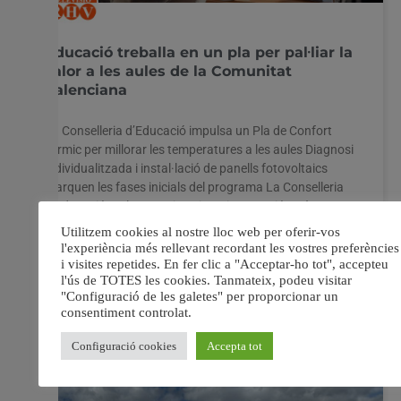
Educació treballa en un pla per pal·liar la
calor a les aules de la Comunitat
Valenciana
La Conselleria d’Educació impulsa un Pla de Confort
Tèrmic per millorar les temperatures a les aules Diagnosi
individualitzada i instal·lació de panells fotovoltaics
marquen les fases inicials del programa La Conselleria
d’Educació, Cultura, Universitats i Ocupació està
elaborant un Pla de Confort Tèrmic als centres
educatius de la Comunitat Valenciana
19 setembre, 2025
No hi ha comentaris