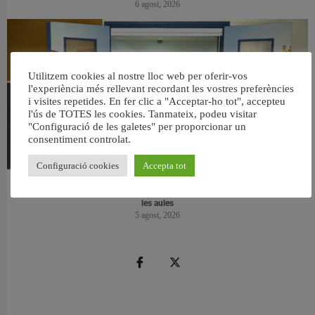
6 agost, 2026
Utilitzem cookies al nostre lloc web per oferir-vos
l'experiència més rellevant recordant les vostres preferències
i visites repetides. En fer clic a "Acceptar-ho tot", accepteu
l'ús de TOTES les cookies. Tanmateix, podeu visitar
"Configuració de les galetes" per proporcionar un
consentiment controlat.
Configuració cookies
Accepta tot
València reforma l’Escola Infantil Pardalets i instal·larà aire condicionat a totes
les aules
5 agost, 2026