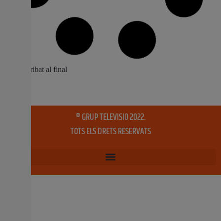
El Ple aprova la declaració patrimonial
del Teatre Olympia i la Casa Natalícia de
Sant Vicent Ferrer
L’Ajuntament remetrà l’acord a la Conselleria per a la
seua aprovació definitiva El Teatre Olympia i el Pouet de
Sant Vicent passen a ser Béns de Rellevància Local El
Ple de l’Ajuntament de València ha aprovat
provisionalment la declaració del Teatre Olympia i de la
Casa Natalícia de Sant Vicent
26 maig, 2026
No hi ha comentaris