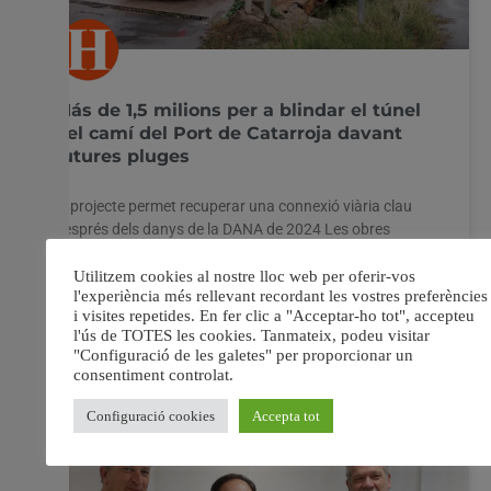
Más de 1,5 milions per a blindar el túnel
del camí del Port de Catarroja davant
futures pluges
El projecte permet recuperar una connexió viària clau
després dels danys de la DANA de 2024 Les obres
incorporen millores de seguretat, drenatge i una nova
passarel·la ciclopeatonal L’Ajuntament de Catarroja ha
aprovat la memòria valorada per a les obres
d’adequació del pas inferior sota la V-31 en el camí
26 maig, 2026
No hi ha comentaris