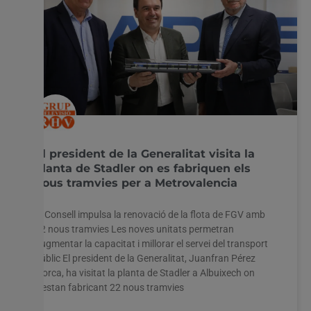
El president de la Generalitat visita la
planta de Stadler on es fabriquen els
nous tramvies per a Metrovalencia
El Consell impulsa la renovació de la flota de FGV amb
22 nous tramvies Les noves unitats permetran
augmentar la capacitat i millorar el servei del transport
públic El president de la Generalitat, Juanfran Pérez
Llorca, ha visitat la planta de Stadler a Albuixech on
s’estan fabricant 22 nous tramvies