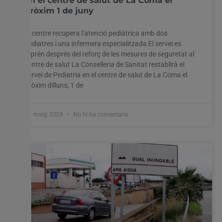
en el centre de salut de La Coma el
pròxim 1 de juny
El centre recupera l’atenció pediàtrica amb dos
pediatres i una infermera especialitzada El servei es
Utilitzem cookies al nostre lloc web per oferir-vos
reprén després del reforç de les mesures de seguretat al
l'experiència més rellevant recordant les vostres preferències
centre de salut La Conselleria de Sanitat restablirà el
i visites repetides. En fer clic a "Acceptar-ho tot", accepteu
servei de Pediatria en el centre de salut de La Coma el
l'ús de TOTES les cookies. Tanmateix, podeu visitar
pròxim dilluns, 1 de
"Configuració de les galetes" per proporcionar un
consentiment controlat.
26 maig, 2026
No hi ha comentaris
Configuració cookies
Accepta tot