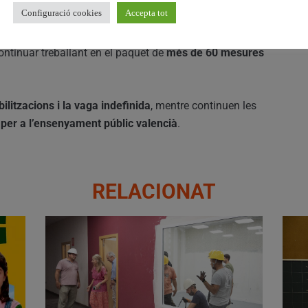
Configuració cookies
Accepta tot
ontinuar treballant en el paquet de
més de 60 mesures
ilitzacions i la vaga indefinida
, mentre continuen les
 per a l’ensenyament públic valencià
.
RELACIONAT