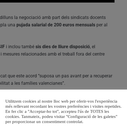
dilluns la negociació amb part dels sindicats docents
pla una
pujada salarial de 200 euros mensuals
per al
SIF
i inclou també
sis dies de lliure disposició
, el
i mesures relacionades amb el treball fora del centre
acat que este acord “suposa un pas avant per a recuperar
ilitat a les famílies valencianes”.
ressiu de 200 euros mensuals fins a 2028
, situant el
Utilitzem cookies al nostre lloc web per oferir-vos l'experiència
 d’Espanya
, segons la Conselleria.
més rellevant recordant les vostres preferències i visites repetides.
En fer clic a "Acceptar-ho tot", accepteu l'ús de TOTES les
cookies. Tanmateix, podeu visitar "Configuració de les galetes"
 oberta amb la resta d’organitzacions sindicals per abordar
per proporcionar un consentiment controlat.
tilles docents, infraestructures educatives i suport als