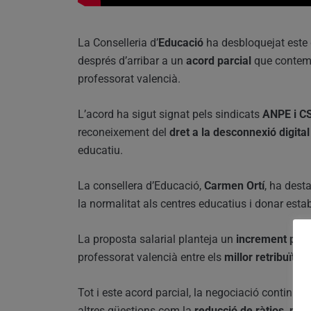
La Conselleria d’
Educació
ha desbloquejat este 
després d’arribar a un
acord parcial
que contem
professorat valencià.
L’acord ha sigut signat pels sindicats
ANPE i C
reconeixement del
dret a la desconnexió digital
educatiu.
La consellera d’Educació,
Carmen Ortí
, ha dest
la normalitat als centres educatius i donar estab
La proposta salarial planteja un
increment prog
professorat valencià entre els
millor retribuïts
Tot i este acord parcial, la negociació continua
altres qüestions com la
reducció de ràtios, plan