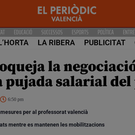
TAT
EDUCACIÓ
SUCCESSOS
ESPORTS
POLÍTICA
ENTRE
L’HORTA
LA RIBERA
PUBLICITAT
oqueja la negociaci
a pujada salarial del
6:50 pm
 mesures per al professorat valencià
cats mentre es mantenen les mobilitzacions