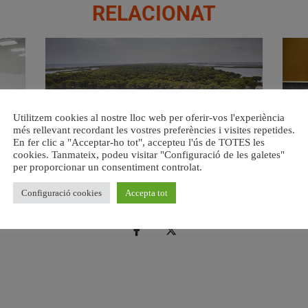
RELACIONAT
Utilitzem cookies al nostre lloc web per oferir-vos l'experiència
més rellevant recordant les vostres preferències i visites repetides.
En fer clic a "Acceptar-ho tot", accepteu l'ús de TOTES les
cookies. Tanmateix, podeu visitar "Configuració de les galetes"
s del
València retira prop de 15.000 litres de residus de la
Valènci
per proporcionar un consentiment controlat.
Devesa durant el mes de juliol
6 agost, 2026
Configuració cookies
Accepta tot