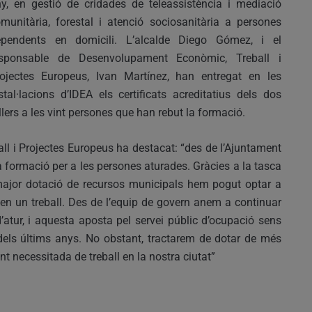
y, en gestió de cridades de teleassistència i mediació
munitària, forestal i atenció sociosanitària a persones
ependents en domicili. L’alcalde Diego Gómez, i el
esponsable de Desenvolupament Econòmic, Treball i
ojectes Europeus, Ivan Martínez, han entregat en les
stal·lacions d’IDEA els certificats acreditatius dels dos
llers a les vint persones que han rebut la formació.
l i Projectes Europeus ha destacat: “des de l’Ajuntament
la formació per a les persones aturades. Gràcies a la tasca
a major dotació de recursos municipals hem pogut optar a
en un treball. Des de l’equip de govern anem a continuar
d’atur, i aquesta aposta pel servei públic d’ocupació sens
 dels últims anys. No obstant, tractarem de dotar de més
t necessitada de treball en la nostra ciutat”