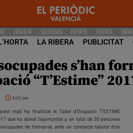
TAT
EDUCACIÓ
SUCCESSOS
ESPORTS
POLÍTICA
ENTRE
L’HORTA
LA RIBERA
PUBLICITAT
socupades s’han for
pació “T’Estime” 201
6:02 pm
uest matí ha finalitzat el Taller d’Ocupació T’ESTIME
17 que ha donat l’oportunitat a un total de 30 persones
socupades de formar-se, amb un contracte laboral d’un