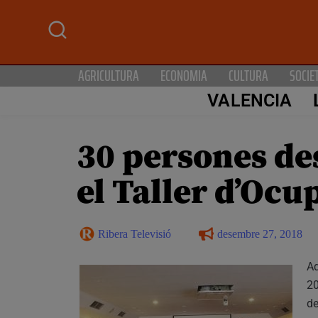
AGRICULTURA
ECONOMIA
CULTURA
SOCIE
VALENCIA
30 persones de
el Taller d’Ocu
Ribera Televisió
desembre 27, 2018
Aq
20
de