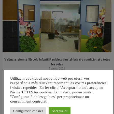
València reforma l’Escola Infantil Pardalets i instal·larà aire condicionat a totes
les aules
5 agost, 2026
Utilitzem cookies al nostre lloc web per oferir-vos
l'experiència més rellevant recordant les vostres preferències
i visites repetides. En fer clic a "Acceptar-ho tot", accepteu
l'ús de TOTES les cookies. Tanmateix, podeu visitar
"Configuració de les galetes" per proporcionar un
consentiment controlat.
Configuració cookies
Accepta tot